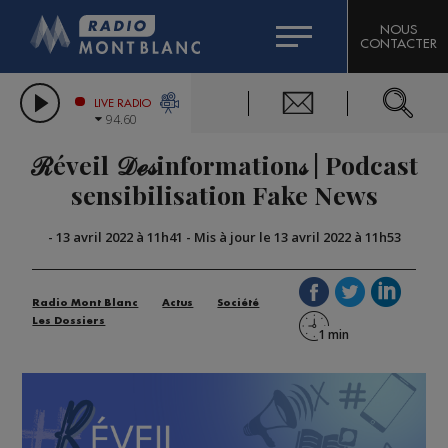
HOROSCOPE
CITIZEN MACHINERY
NOUS
CONTACTER
COMPAGNIE DU MONT-BLANC
LES CHRONIQUES DE L'EXPERT
GRAND MASSIF DOMAINES SKIABLES
LIVE RADIO
94.60
BORINI
ℛéveil 𝒟ℯ𝓈information𝓈 | Podcast
BIGARD
sensibilisation Fake News
-
13 avril 2022 à 11h41
-
Mis à jour le 13 avril 2022 à 11h53
Radio Mont Blanc
Actus
Société
Les Dossiers