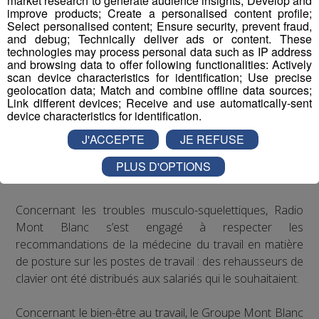
market research to generate audience insights; Develop and
risques ainsi que les troubles musculo-
improve products; Create a personalised content profile;
Select personalised content; Ensure security, prevent fraud,
squelettiques et les risques psycho-sociaux
and debug; Technically deliver ads or content. These
Sensibiliser ses employés aux risques liés à la
technologies may process personal data such as IP address
sédentarité lors d’une journée de travail
and browsing data to offer following functionalities: Actively
scan device characteristics for identification; Use precise
Soutenir les campagnes préventives de santé
geolocation data; Match and combine offline data sources;
publique sur les maladies graves, telles que le
Link different devices; Receive and use automatically-sent
VIH/SIDA, le cancer, les maladies
device characteristics for identification.
cardiovasculaires, le paludisme, la tuberculose ou
J'ACCEPTE
JE REFUSE
l’obésité
PLUS D'OPTIONS
Les actions de Radio Mont Blanc
Concernant les troubles musculo-squelettiques, Radio
Mont Blanc s’est engagé à respecter les
recommandations de la médecine du travail en matière
de posture sur les postes de travail : des rehausseurs de
clavier ont été distribués aux salariés qui le souhaitaient.
Concernant le bien-être au travail, le Groupe Mont Blanc