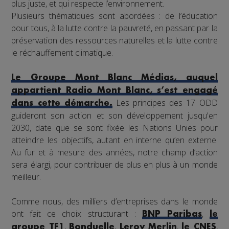
plus juste, et qui respecte l’environnement.
Plusieurs thématiques sont abordées : de l’éducation
pour tous, à la lutte contre la pauvreté, en passant par la
préservation des ressources naturelles et la lutte contre
le réchauffement climatique.
Le Groupe Mont Blanc Médias, auquel
appartient Radio Mont Blanc, s’est engagé
Les principes des 17 ODD
dans cette démarche.
guideront son action et son développement jusqu'en
2030, date que se sont fixée les Nations Unies pour
atteindre les objectifs, autant en interne qu’en externe.
Au fur et à mesure des années, notre champ d’action
sera élargi, pour contribuer de plus en plus à un monde
meilleur.
Comme nous, des milliers d’entreprises dans le monde
ont fait ce choix structurant :
,
BNP Paribas
le
,
,
,
,
groupe TF1
Bonduelle
Leroy Merlin
le CNES