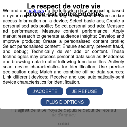
Le respect de votre vie
We and our
partners
do the following data processing based
privée est notre priorité
on your consent and/or our legitimate interest: Store and/or
access information on a device; Select basic ads; Create a
personalised ads profile; Select personalised ads; Measure
ad performance; Measure content performance; Apply
market research to generate audience insights; Develop and
improve products; Create a personalised content profile;
Select personalised content; Ensure security, prevent fraud,
and debug; Technically deliver ads or content. These
technologies may process personal data such as IP address
and browsing data to offer following functionalities: Actively
scan device characteristics for identification; Use precise
geolocation data; Match and combine offline data sources;
Link different devices; Receive and use automatically-sent
device characteristics for identification.
J'ACCEPTE
JE REFUSE
Annecy : encore une noyade au lac,
la série noire se poursuit
PLUS D'OPTIONS
Il s’agirait de la 5e noyade depuis le début de l’été au
lac d’Annecy.
Société