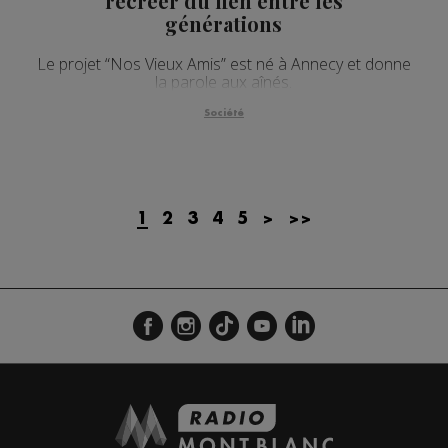
recréer du lien entre les
générations
Le projet “Nos Vieux Amis” est né à Annecy et donne
la parole aux aînés.
Société
1
2
3
4
5
>
>>