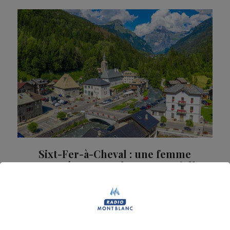
Sixt-Fer-à-Cheval : une femme
emportée par une lave torrentielle
du Giffre
La victime est portée disparue depuis mardi soir et
les recherches ont repris à 9h ce mercredi matin.
Société