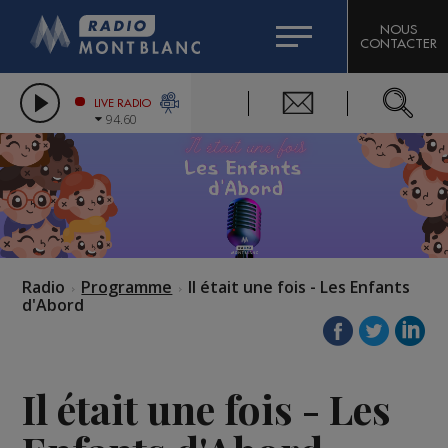
HOROSCOPE
CITIZEN MACHINERY
NOUS
CONTACTER
COMPAGNIE DU MONT-BLANC
LES CHRONIQUES DE L'EXPERT
GRAND MASSIF DOMAINES SKIABLES
LIVE RADIO
94.60
BORINI
BIGARD
Radio
Programme
Il était une fois - Les Enfants
d'Abord
Il était une fois - Les