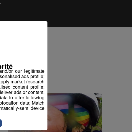
iez
rité
nd/or our legitimate
sonalised ads profile;
pply market research
sed content profile;
eliver ads or content.
ta to offer following
eolocation data; Match
atically-sent device