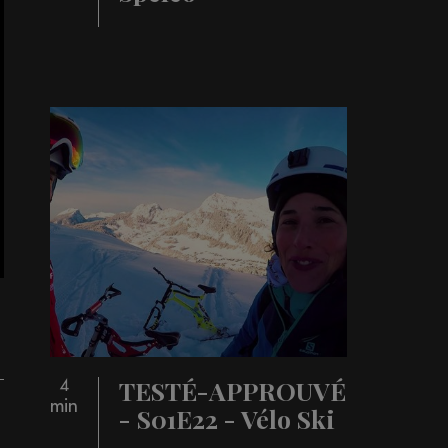
TESTÉ-APPROUVÉ
4
min
- S01E22 - Vélo Ski