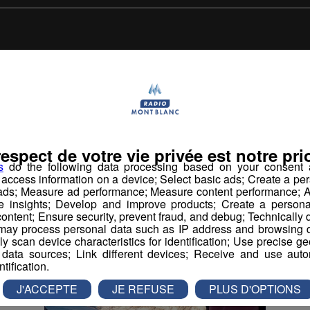
us pourr
aimer aussi...
respect de votre vie privée est notre prio
s
do the following data processing based on your consent a
r access information on a device; Select basic ads; Create a per
 ads; Measure ad performance; Measure content performance; A
e insights; Develop and improve products; Create a personali
ontent; Ensure security, prevent fraud, and debug; Technically d
ay process personal data such as IP address and browsing da
vely scan device characteristics for identification; Use precise g
 data sources; Link different devices; Receive and use autom
ntification.
J'ACCEPTE
JE REFUSE
PLUS D'OPTIONS