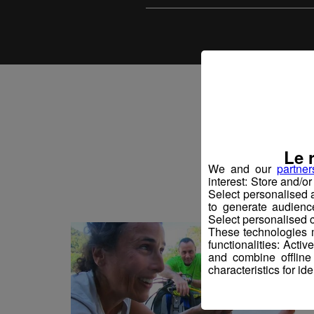
Vo
Le 
We and our
partner
interest: Store and/o
Select personalised
to generate audienc
Select personalised c
These technologies m
functionalities: Acti
and combine offline
characteristics for ide