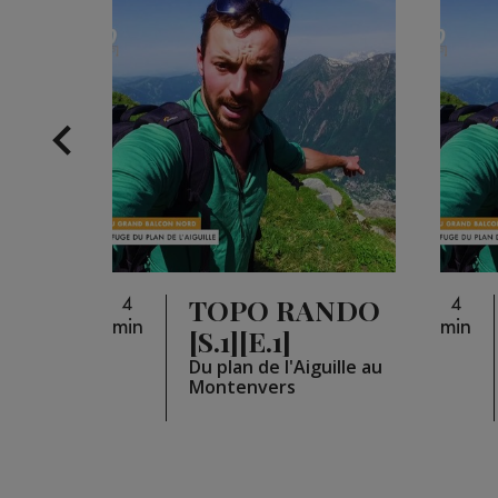
NDO
TOPO RANDO
4
4
min
min
[S.1][E.1]
ille au
Du plan de l'Aiguille au
Montenvers