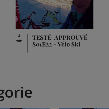
TESTÉ-APPROUVÉ -
4
min
S01E22 - Vélo Ski
orie