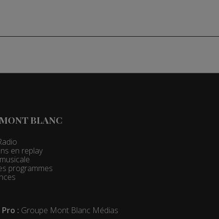
 MONT BLANC
Radio
ns en replay
t musicale
 des programmes
nces
 Pro :
Groupe Mont Blanc Médias