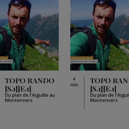
TOPO RANDO
TOPO RA
4
min
[S.1][E.1]
[S.1][E.1]
Du plan de l'Aiguille au
Du plan de l'Aigui
Montenvers
Montenvers