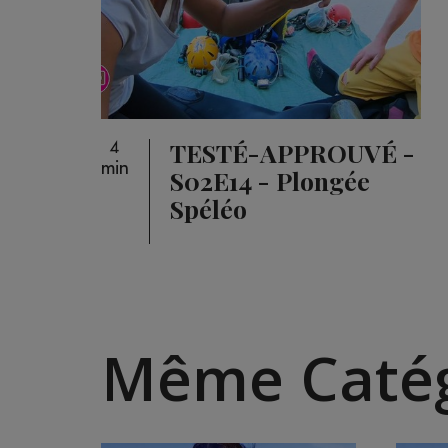
TESTÉ-APPROUVÉ -
4
min
S02E14 - Plongée
Spéléo
Même Catég