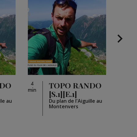
NDO
TOPO RANDO
4
4
min
min
[S.1][E.1]
lle au
Du plan de l'Aiguille au
Montenvers