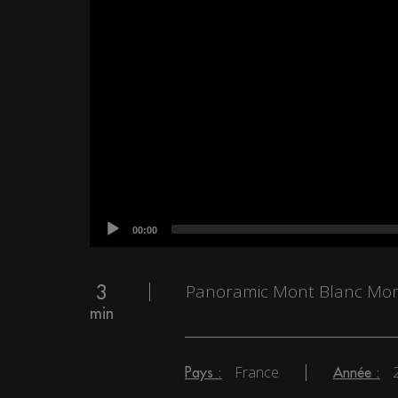
00:00
Panoramic Mont Blanc Mont
3
min
France
Pays :
Année :