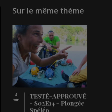
Sur le même thème
TESTÉ-APPROUVÉ
4
min
- S02E14 - Plongée
Spéléo