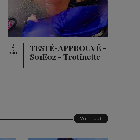
TESTÉ-APPROUVÉ -
2
min
S01E02 - Trotinette
Voir tout