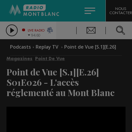
HOROSCOPE
CITIZEN MACHINERY
NOUS
CONTACTER
COMPAGNIE DU MONT-BLANC
LES CHRONIQUES DE L'EXPERT
GRAND MASSIF DOMAINES SKIABLES
LIVE RADIO
94.60
BORINI
Podcasts
Replay TV
Point de Vue [S.1][E.26]
BIGARD
Magazines
Point De Vue
Point de Vue [S.1][E.26]
S01E026 - L'accès
réglementé au Mont Blanc
Video
Player