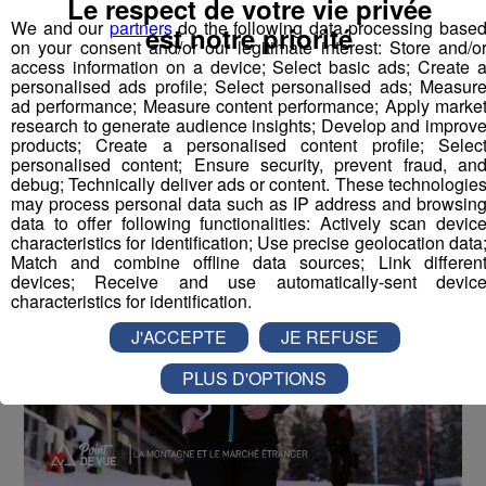
Le respect de votre vie privée
Point de Vue [S.1][E.24]
26
We and our
partners
do the following data processing base
min
est notre priorité
S01E024 - Art et architecture en montagne
on your consent and/or our legitimate interest: Store and/o
access information on a device; Select basic ads; Create 
personalised ads profile; Select personalised ads; Measur
ad performance; Measure content performance; Apply marke
research to generate audience insights; Develop and improv
products; Create a personalised content profile; Selec
Vous pourriez
personalised content; Ensure security, prevent fraud, an
aimer aussi...
debug; Technically deliver ads or content. These technologie
may process personal data such as IP address and browsin
data to offer following functionalities: Actively scan devic
characteristics for identification; Use precise geolocation data
Match and combine offline data sources; Link differen
devices; Receive and use automatically-sent devic
characteristics for identification.
J'ACCEPTE
JE REFUSE
PLUS D'OPTIONS