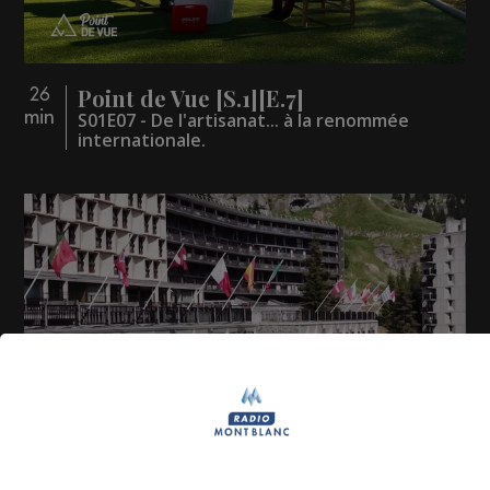
Point de Vue [S.1][E.7]
26
min
S01E07 - De l'artisanat... à la renommée
internationale.