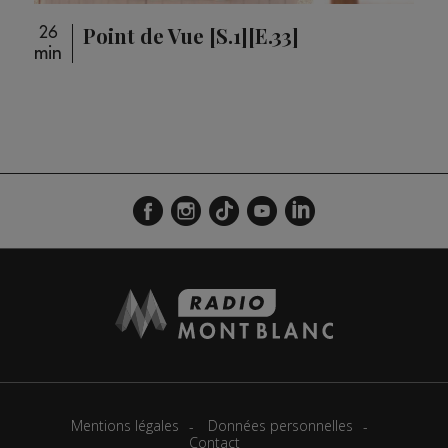
Point de Vue [S.1][E.33]
26
26
min
min
loupé
Mentions légales
Données personnelles
Contact