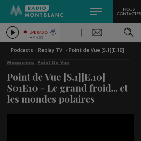
HOROSCOPE
CITIZEN MACHINERY
NOUS
CONTACTER
COMPAGNIE DU MONT-BLANC
LES CHRONIQUES DE L'EXPERT
GRAND MASSIF DOMAINES SKIABLES
LIVE RADIO
94.60
BORINI
Podcasts
Replay TV
Point de Vue [S.1][E.10]
BIGARD
Magazines
Point De Vue
Point de Vue [S.1][E.10]
S01E10 - Le grand froid... et
les mondes polaires
Video
Player