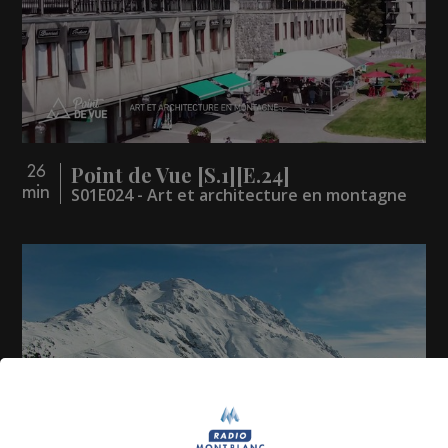
Point de Vue [S.1][E.24]
26
min
S01E024 - Art et architecture en montagne