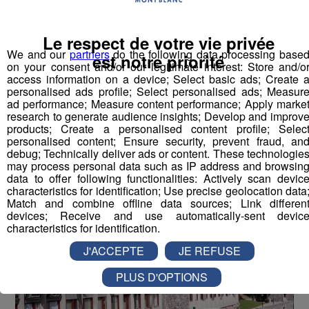
Le respect de votre vie privée
Point de Vue [S.1][E.20]
26
We and our
partners
do the following data processing base
est notre priorité
min
on your consent and/or our legitimate interest: Store and/o
S01E20 - L'aménagement de la montagne et
access information on a device; Select basic ads; Create 
ses défis
personalised ads profile; Select personalised ads; Measur
ad performance; Measure content performance; Apply marke
research to generate audience insights; Develop and improv
products; Create a personalised content profile; Selec
personalised content; Ensure security, prevent fraud, an
debug; Technically deliver ads or content. These technologie
Vous pourriez
may process personal data such as IP address and browsin
aimer aussi...
data to offer following functionalities: Actively scan devic
characteristics for identification; Use precise geolocation data
Match and combine offline data sources; Link differen
devices; Receive and use automatically-sent devic
characteristics for identification.
J'ACCEPTE
JE REFUSE
PLUS D'OPTIONS