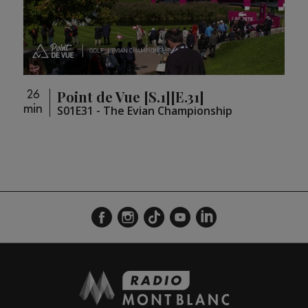
Point de Vue [S.1][E.31]
26
26
min
min
loupé
S01E31 - The Evian Championship