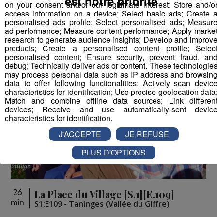
est notre priorité
on your consent and/or our legitimate interest: Store and/o
access information on a device; Select basic ads; Create 
personalised ads profile; Select personalised ads; Measur
Vous pourriez
ad performance; Measure content performance; Apply marke
aimer aussi...
research to generate audience insights; Develop and improv
products; Create a personalised content profile; Selec
personalised content; Ensure security, prevent fraud, an
debug; Technically deliver ads or content. These technologie
may process personal data such as IP address and browsin
data to offer following functionalities: Actively scan devic
characteristics for identification; Use precise geolocation data
Match and combine offline data sources; Link differen
devices; Receive and use automatically-sent devic
characteristics for identification.
J'ACCEPTE
JE REFUSE
PLUS D'OPTIONS
La Place du Village [S.1][E.109]
26
min
S1:E109 - Taninges (Vallée du Giffre)