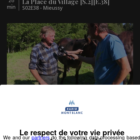
La Place du Village [S.2][E.38]
26
min
S02E38 - Mieussy
La Place du Village [S.2][E.6]
26
min
S2:E6 -Traditions agricoles au Pays du Mont-
Blanc
Le respect de votre vie privée
We and our
partners
do the following data processing base