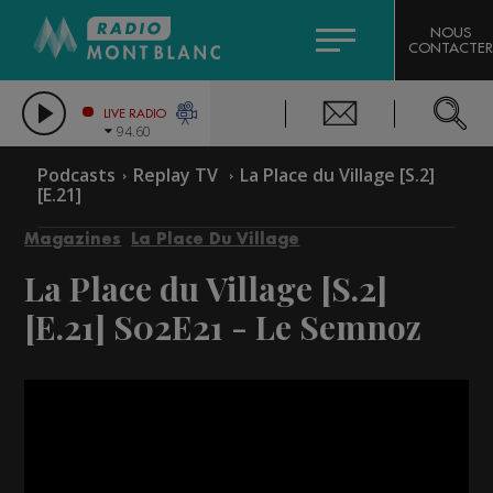
HOROSCOPE
CITIZEN MACHINERY
NOUS
CONTACTER
COMPAGNIE DU MONT-BLANC
LES CHRONIQUES DE L'EXPERT
GRAND MASSIF DOMAINES SKIABLES
LIVE RADIO
94.60
BORINI
Podcasts
Replay TV
La Place du Village [S.2]
[E.21]
BIGARD
Magazines
La Place Du Village
La Place du Village [S.2]
[E.21]
S02E21 - Le Semnoz
Video
Player