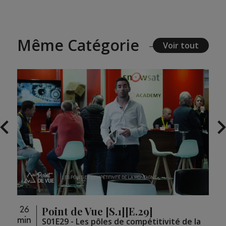
Même Catégorie
Voir tout
Point de Vue [S.1][E.29]
26
26
min
min
loupé
S01E29 - Les pôles de compétitivité de la