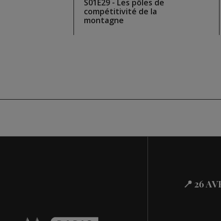
F : ce
S01E29 - Les pôles de
oupé
compétitivité de la
rnières
montagne
📍 26 A