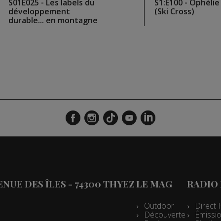
S01E025 - Les labels du
S1:E100 - Ophéli
développement
(Ski Cross)
durable... en montagne
VENUE DES ÎLES - 74300 THYEZ
LE MAG
RADIO
Outdoor
Direct 
Découverte
Émissio