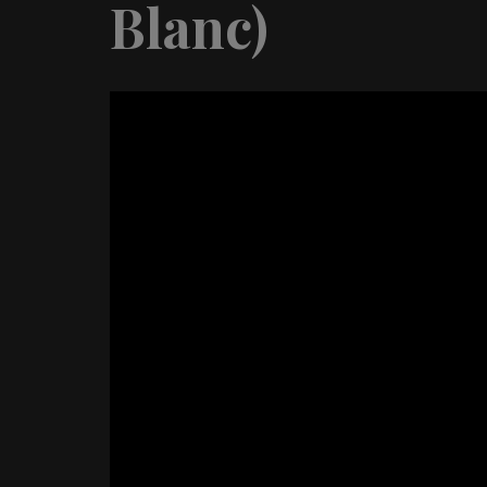
Blanc)
Video
Player