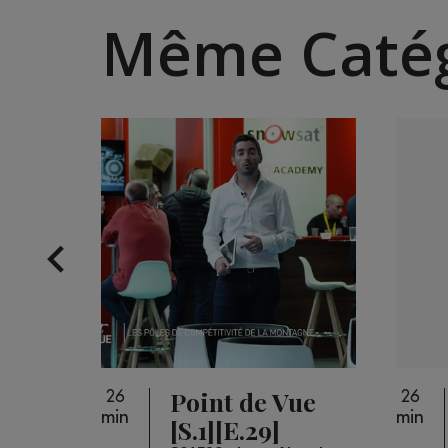
Même Catég
 Live
Point de Vue
26
26
min
min
]
[S.1][E.29]