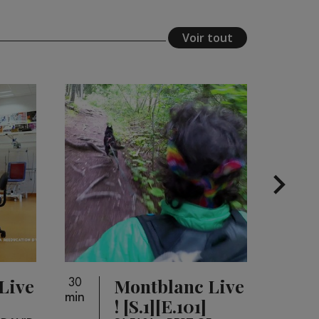
Voir tout
Live
Montblanc Live
30
26
min
min
]
! [S.1][E.101]