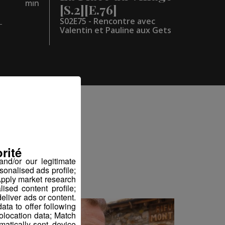
min
[S.2][E.76]
S02E75 - Rencontre avec
Valentin et Pauline aux Gets
iez
rité
nd/or our legitimate
sonalised ads profile;
pply market research
sed content profile;
eliver ads or content.
ta to offer following
eolocation data; Match
atically-sent device