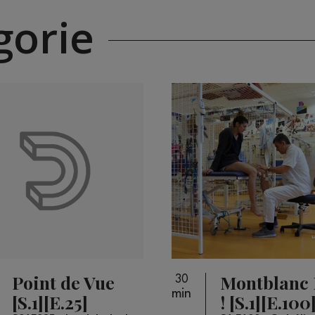
orie
Point de Vue
Montblanc 
30
min
[S.1][E.25]
! [S.1][E.100