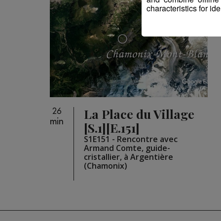
characteristics for ide
La Place du Village
26
min
[S.1][E.151]
S1E151 - Rencontre avec
Armand Comte, guide-
cristallier, à Argentière
(Chamonix)