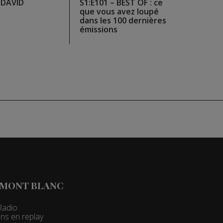
e DAVID
S1:E101 – BEST OF : ce
que vous avez loupé
dans les 100 dernières
émissions
 MONT BLANC
Radio
ns en replay