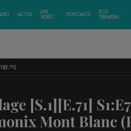
LIVE
ECO
ADIO
ACTUS
PODCASTS
VIDÉO
TREMPLIN
1][E.71]
age [S.1][E.71]
S1:E7
monix Mont Blanc (