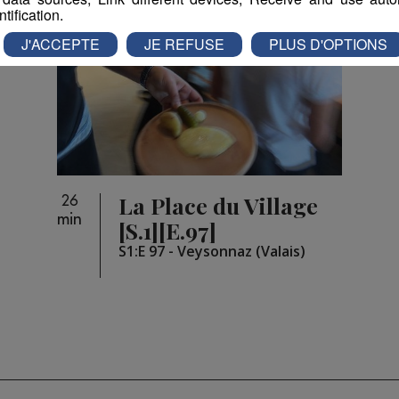
ntification.
J'ACCEPTE
JE REFUSE
PLUS D'OPTIONS
La Place du Village
26
min
[S.1][E.97]
S1:E 97 - Veysonnaz (Valais)