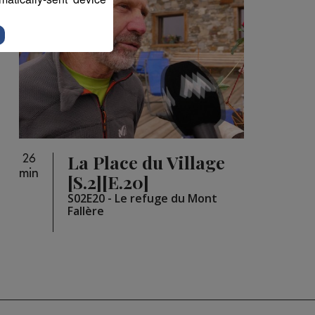
La Place du Village
26
min
[S.2][E.20]
S02E20 - Le refuge du Mont
Fallère