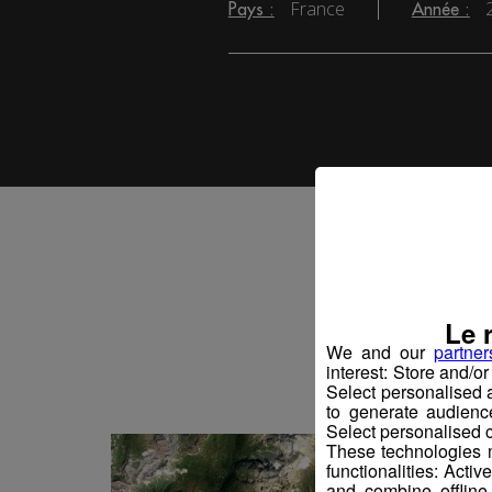
France
Pays :
Année :
Vo
Le 
We and our
partner
interest: Store and/o
Select personalised
to generate audienc
Select personalised c
These technologies m
functionalities: Acti
and combine offline