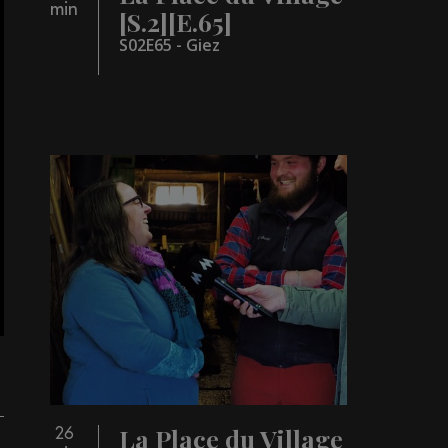
min
[S.2][E.65]
S02E65 - Giez
La Place du Village
26