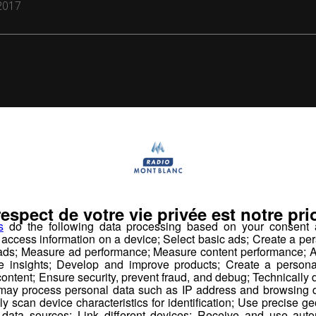
2017
us pourr
aimer aussi...
respect de votre vie privée est notre prio
s
do the following data processing based on your consent a
r access information on a device; Select basic ads; Create a per
 ads; Measure ad performance; Measure content performance; A
e insights; Develop and improve products; Create a personali
ontent; Ensure security, prevent fraud, and debug; Technically d
ay process personal data such as IP address and browsing da
vely scan device characteristics for identification; Use precise g
 data sources; Link different devices; Receive and use autom