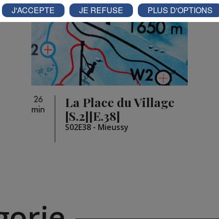
J'ACCEPTE
JE REFUSE
PLUS D'OPTIONS
La Place du Village
26
min
[S.2][E.38]
S02E38 - Mieussy
orie