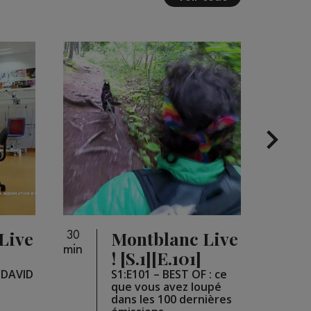
Live
Montblanc Live
30
26
min
min
]
! [S.1][E.101]
e DAVID
S1:E101 – BEST OF : ce
que vous avez loupé
dans les 100 dernières