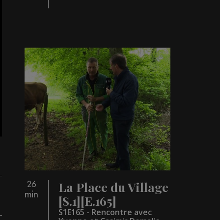
La Place du Village
26
min
[S.1][E.165]
S1E165 - Rencontre avec