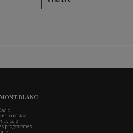
émissions
 MONT BLANC
Radio
ns en replay
t musicale
 des programmes
nces