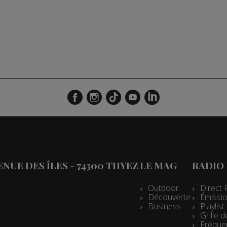
VENUE DES ÎLES - 74300 THYEZ
LE MAG
RADIO
Outdoor
Direct 
Découverte
Émissio
Business
Playlis
Grille
Fréque