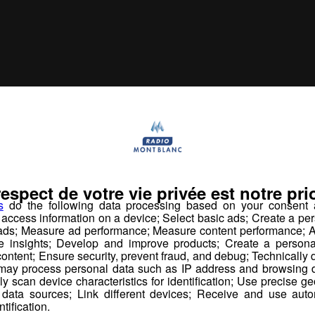
us pourr
aimer aussi...
respect de votre vie privée est notre prio
s
do the following data processing based on your consent a
r access information on a device; Select basic ads; Create a per
 ads; Measure ad performance; Measure content performance; A
e insights; Develop and improve products; Create a personali
ontent; Ensure security, prevent fraud, and debug; Technically d
ay process personal data such as IP address and browsing da
vely scan device characteristics for identification; Use precise g
 data sources; Link different devices; Receive and use autom
ntification.