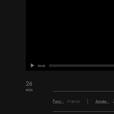
00:00
26
min
France
Pays :
Année :