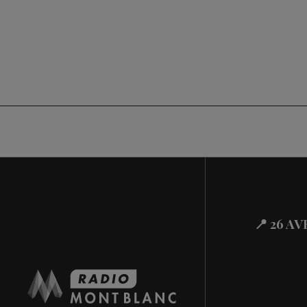
📍 26 A