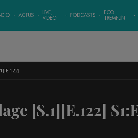
LIVE
ECO
ADIO
ACTUS
PODCASTS
VIDÉO
TREMPLIN
1][E.122]
age [S.1][E.122]
S1: