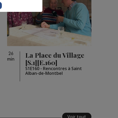
La Place du Village
26
min
[S.1][E.160]
S1E160 - Rencontres à Saint
Alban-de-Montbel
Voir tout