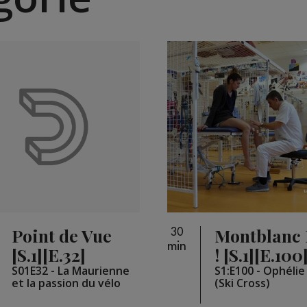
Point de Vue
Montblanc 
30
min
[S.1][E.32]
! [S.1][E.100
S01E32 - La Maurienne
S1:E100 - Ophéli
et la passion du vélo
(Ski Cross)