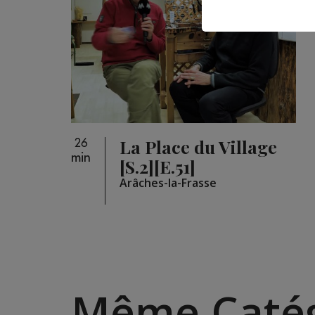
La Place du Village
26
min
[S.2][E.51]
Arâches-la-Frasse
Même Catég