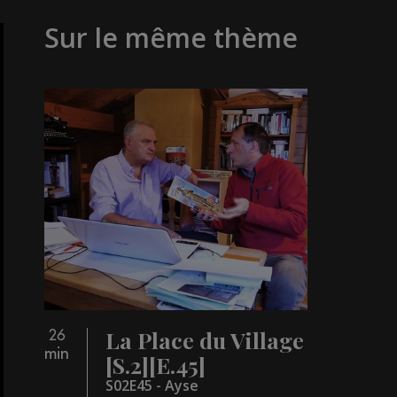
Sur le même thème
La Place du Village
26
min
[S.2][E.45]
S02E45 - Ayse