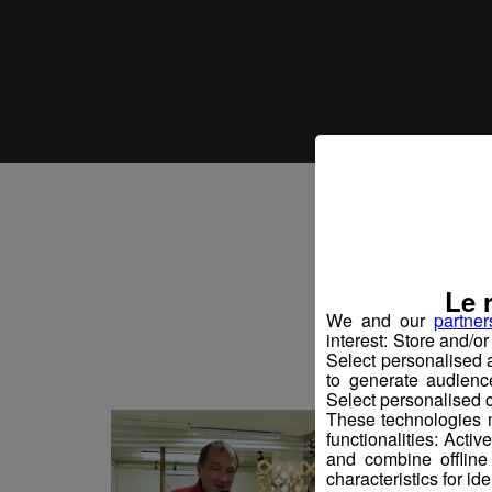
Vo
Le 
We and our
partner
interest: Store and/o
Select personalised
to generate audienc
Select personalised c
These technologies m
functionalities: Acti
and combine offline
characteristics for ide