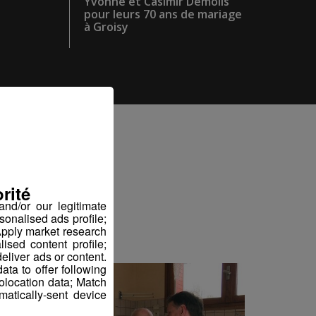
Yvonne et Casimir Demolis
pour leurs 70 ans de mariage
à Groisy
iez
rité
nd/or our legitimate
sonalised ads profile;
pply market research
sed content profile;
eliver ads or content.
ta to offer following
eolocation data; Match
atically-sent device