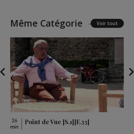
Même Catégorie
Voir tout
Point de Vue [S.1][E.33]
26
26
min
min
loupé