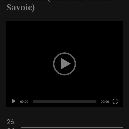
Savoie)
Video
Player
00:00
00:00
26
min