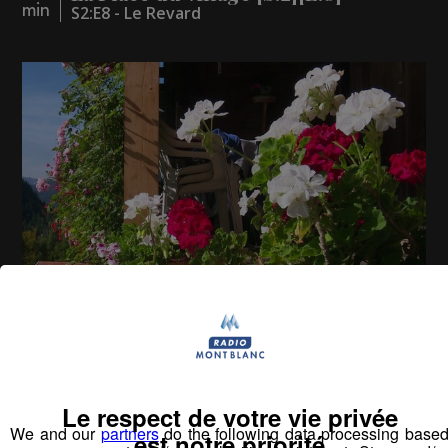
min
S2:E8 - Le Revard
La Place du Village [S.1][E.98]
26
min
S1:E 98 - Rencontre dans le haut val de Fier à
Manigod
Le respect de votre vie privée
We and our
partners
do the following data processing base
est notre priorité