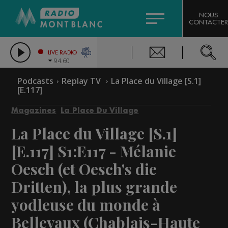
HOROSCOPE
CITIZEN MACHINERY
NOUS
CONTACTER
COMPAGNIE DU MONT-BLANC
LES CHRONIQUES DE L'EXPERT
GRAND MASSIF DOMAINES SKIABLES
LIVE RADIO
94.60
BORINI
Podcasts
Replay TV
La Place du Village [S.1]
[E.117]
BIGARD
Magazines
La Place Du Village
La Place du Village [S.1]
[E.117]
S1:E117 - Mélanie
Oesch (et Oesch's die
Dritten), la plus grande
yodleuse du monde à
Bellevaux (Chablais-Haute