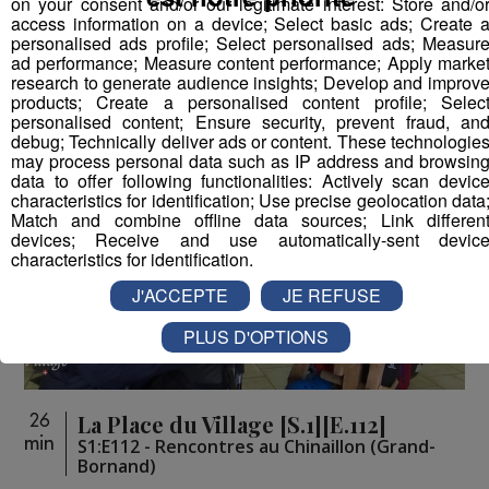
on your consent and/or our legitimate interest: Store and/o
access information on a device; Select basic ads; Create 
personalised ads profile; Select personalised ads; Measur
Vous pourriez
ad performance; Measure content performance; Apply marke
aimer aussi...
research to generate audience insights; Develop and improv
products; Create a personalised content profile; Selec
personalised content; Ensure security, prevent fraud, an
debug; Technically deliver ads or content. These technologie
may process personal data such as IP address and browsin
data to offer following functionalities: Actively scan devic
characteristics for identification; Use precise geolocation data
Match and combine offline data sources; Link differen
devices; Receive and use automatically-sent devic
characteristics for identification.
J'ACCEPTE
JE REFUSE
PLUS D'OPTIONS
La Place du Village [S.1][E.112]
26
min
S1:E112 - Rencontres au Chinaillon (Grand-
Bornand)