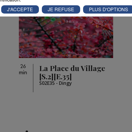
J'ACCEPTE
JE REFUSE
PLUS D'OPTIONS
La Place du Village
26
min
[S.2][E.35]
S02E35 - Dingy