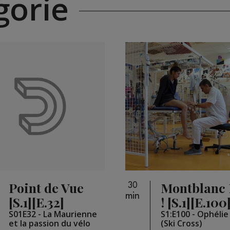
orie
Point de Vue
Montblanc 
30
min
[S.1][E.32]
! [S.1][E.100
S01E32 - La Maurienne
S1:E100 - Ophéli
et la passion du vélo
(Ski Cross)