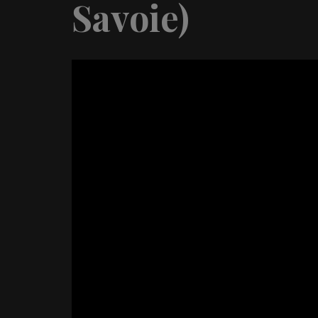
Savoie)
Video
Player