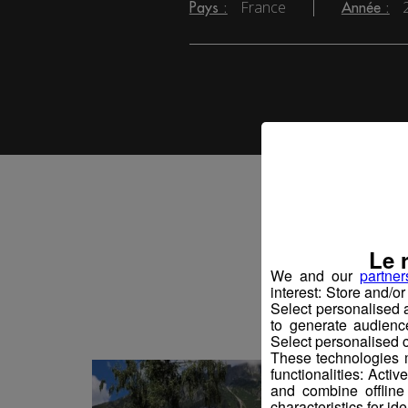
France
Pays :
Année :
Vo
Le 
We and our
partner
interest: Store and/o
Select personalised
to generate audienc
Select personalised c
These technologies m
functionalities: Acti
and combine offline
characteristics for ide