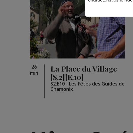
La Place du Village
26
min
[S.2][E.10]
S2:E10 - Les Fêtes des Guides de
Chamonix