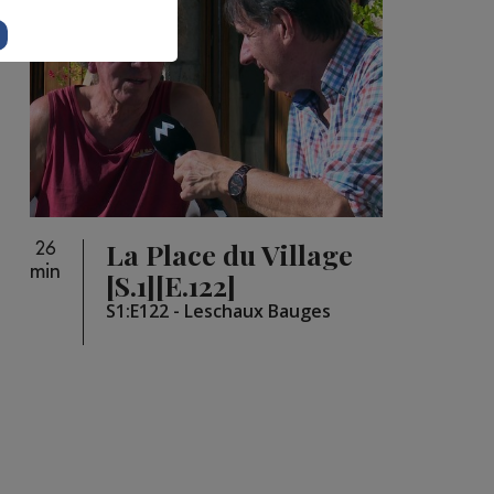
La Place du Village
26
min
[S.1][E.122]
S1:E122 - Leschaux Bauges