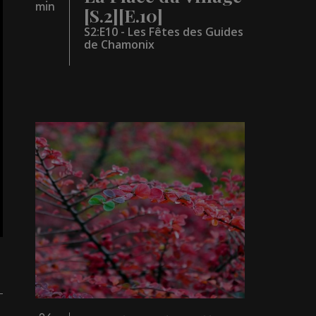
min
[S.2][E.10]
S2:E10 - Les Fêtes des Guides
de Chamonix