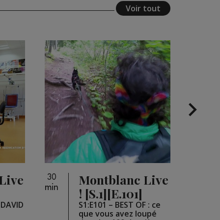
Voir tout
Live
Montblanc Live
30
26
min
min
]
! [S.1][E.101]
e DAVID
S1:E101 – BEST OF : ce
que vous avez loupé