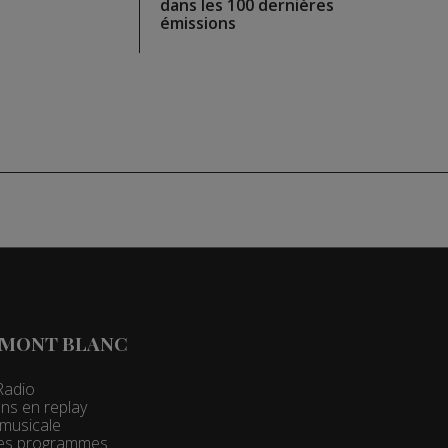
dans les 100 dernières
émissions
 MONT BLANC
Radio
ns en replay
t musicale
 des programmes