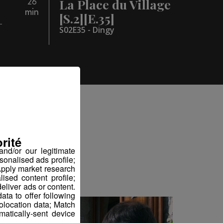
La Place du Village
26
min
[S.2][E.35]
S02E35 - Dingy
iez
rité
nd/or our legitimate
sonalised ads profile;
pply market research
sed content profile;
eliver ads or content.
ta to offer following
eolocation data; Match
atically-sent device