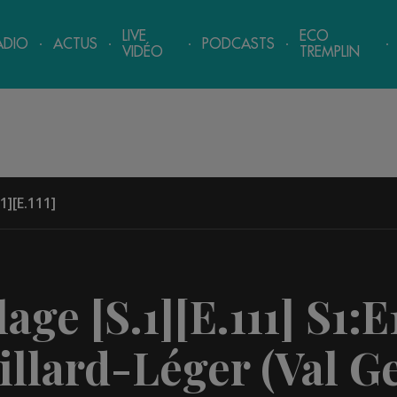
LIVE
ECO
ADIO
ACTUS
PODCASTS
VIDÉO
TREMPLIN
1][E.111]
age [S.1][E.111]
S1:E
illard-Léger (Val 