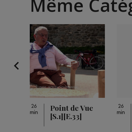
Même Catég
 Live
Point de Vue
26
26
min
min
]
[S.1][E.33]
F : ce
oupé