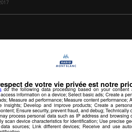
2017
us pourr
respect de votre vie privée est notre prio
aimer aussi...
s
do the following data processing based on your consent a
r access information on a device; Select basic ads; Create a per
 ads; Measure ad performance; Measure content performance; A
e insights; Develop and improve products; Create a personali
ontent; Ensure security, prevent fraud, and debug; Technically d
ay process personal data such as IP address and browsing da
vely scan device characteristics for identification; Use precise g
 data sources; Link different devices; Receive and use autom
ntification.