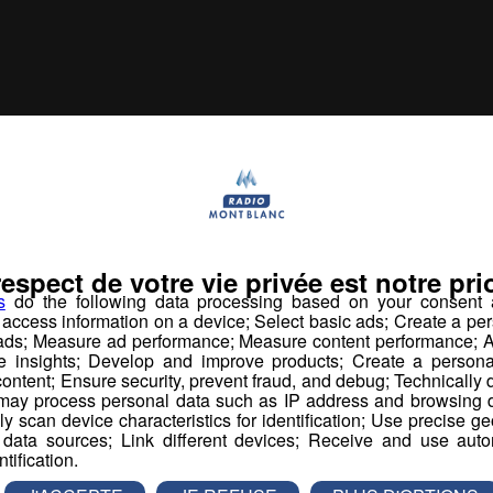
us pourr
aimer aussi...
respect de votre vie privée est notre prio
s
do the following data processing based on your consent a
r access information on a device; Select basic ads; Create a per
 ads; Measure ad performance; Measure content performance; A
e insights; Develop and improve products; Create a personali
ontent; Ensure security, prevent fraud, and debug; Technically d
ay process personal data such as IP address and browsing da
vely scan device characteristics for identification; Use precise g
 data sources; Link different devices; Receive and use autom
ntification.