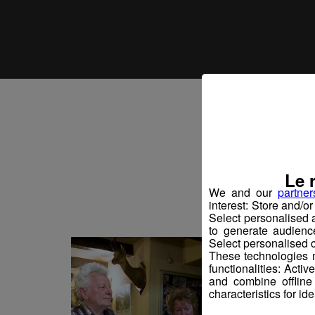
Vo
Le 
We and our
partner
interest: Store and/o
Select personalised
to generate audienc
Select personalised c
These technologies m
functionalities: Acti
and combine offline
characteristics for ide