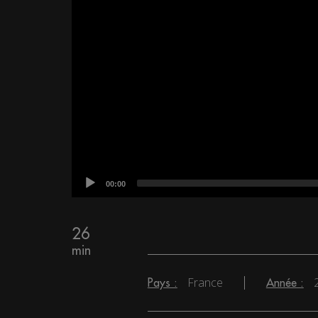
00:00
26
min
France
Pays :
Année :