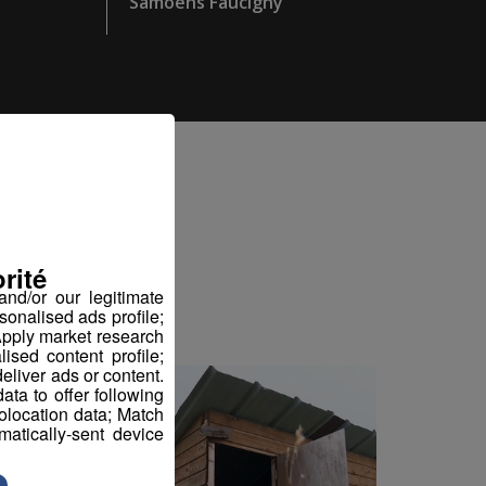
Samoëns Faucigny
iez
rité
nd/or our legitimate
sonalised ads profile;
pply market research
sed content profile;
eliver ads or content.
ta to offer following
eolocation data; Match
atically-sent device