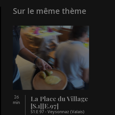
Sur le même thème
La Place du Village
26
min
[S.1][E.97]
S1:E 97 - Veysonnaz (Valais)