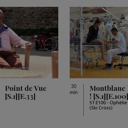
Point de Vue
Montblanc 
30
min
[S.1][E.33]
! [S.1][E.100
S1:E100 - Ophéli
(Ski Cross)