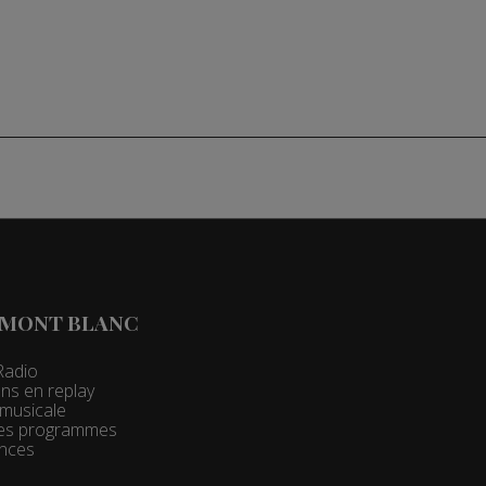
 MONT BLANC
Radio
ns en replay
t musicale
 des programmes
nces