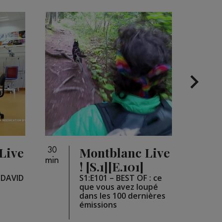
Live
Montblanc Live
30
26
min
min
]
! [S.1][E.101]
e DAVID
S1:E101 – BEST OF : ce
que vous avez loupé
dans les 100 dernières
émissions