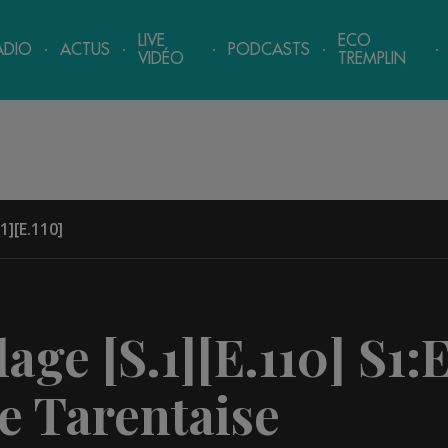
LIVE
ECO
ADIO
ACTUS
PODCASTS
VIDÉO
TREMPLIN
1][E.110]
age [S.1][E.110]
S1:
e Tarentaise