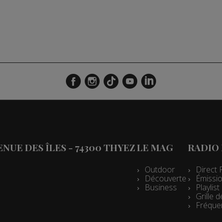
VENUE DES ÎLES - 74300 THYEZ
LE MAG
RADIO
Outdoor
Direct 
Découverte
Émissio
Business
Playlis
Grille
Fréque