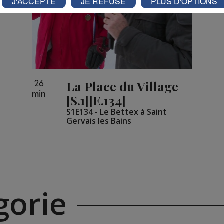
J'ACCEPTE
JE REFUSE
PLUS D'OPTIONS
La Place du Village
26
min
[S.1][E.134]
S1E134 - Le Bettex à Saint
Gervais les Bains
orie