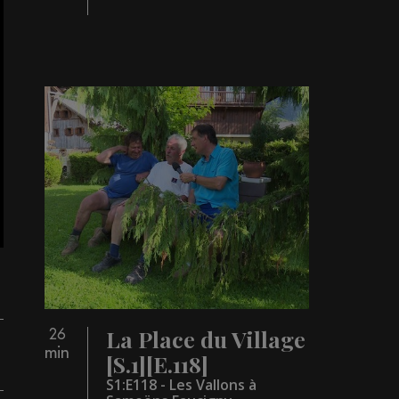
La Place du Village
26
min
[S.1][E.118]
S1:E118 - Les Vallons à