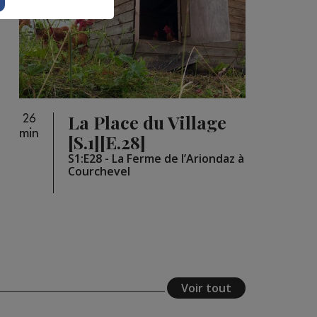
La Place du Village
26
min
[S.1][E.28]
S1:E28 - La Ferme de l’Ariondaz à
Courchevel
Voir tout