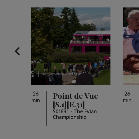
 Live
Point de Vue
26
26
min
min
]
[S.1][E.31]
F : ce
S01E31 - The Evian
oupé
Championship
rnières