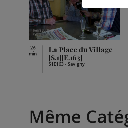
La Place du Village
26
min
[S.1][E.163]
S1E163 - Savigny
Même Catég