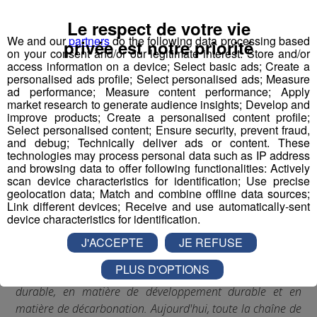
Le respect de votre vie
We and our
partners
do the following data processing based
privée est notre priorité
on your consent and/or our legitimate interest: Store and/or
access information on a device; Select basic ads; Create a
personalised ads profile; Select personalised ads; Measure
ad performance; Measure content performance; Apply
market research to generate audience insights; Develop and
improve products; Create a personalised content profile;
Select personalised content; Ensure security, prevent fraud,
and debug; Technically deliver ads or content. These
technologies may process personal data such as IP address
and browsing data to offer following functionalities: Actively
scan device characteristics for identification; Use precise
geolocation data; Match and combine offline data sources;
Interview de Camille Pasquelin -
Link different devices; Receive and use automatically-sent
Directrice du SNDEC
device characteristics for identification.
J'ACCEPTE
JE REFUSE
"
Le business ne se fera pas si l'entreprise ne peut pas
PLUS D'OPTIONS
démontrer ses engagements en matière d'industrie
durable, en matière de développement durable et en
matière de décarbonation. Aujourd'hui, toute la chaîne de