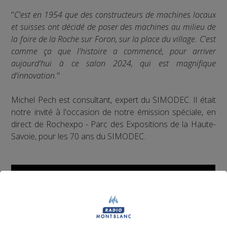
"
C'est en 1954 que des constructeurs de machines locaux
et suisses ont décidé de poser des machines au milieu de
la foire de la Roche sur Foron, sur la place du village. C'est
comme ça que l'histoire a commencé, pour arriver
aujourd'hui à ce salon 2024, qui est magnifique
d'innovation.
"
Michel Pech est consultant, expert du SIMODEC. Il était
notre invité à l'occasion de notre émission spéciale, en
direct de Rochexpo - Parc des Expositions de la Haute-
Savoie, pour les 70 ans du SIMODEC.