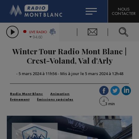
HOROSCOPE
CITIZEN MACHINERY
NOUS
CONTACTER
COMPAGNIE DU MONT-BLANC
LES CHRONIQUES DE L'EXPERT
GRAND MASSIF DOMAINES SKIABLES
LIVE RADIO
94.60
BORINI
Winter Tour Radio Mont Blanc |
BIGARD
Crest-Voland, Val d'Arly
-
5 mars 2024 à 11h56
-
Mis à jour le 5 mars 2024 à 12h48
Radio Mont Blanc
Animation
Événement
Émissions spéciales