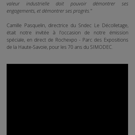
valeur industrielle doit pouvoir démontrer ses
engagements, et démontrer ses progrès.
"
Camille Pasquelin, directrice du Sndec Le Décolletage,
était notre invitée à l'occasion de notre émission
spéciale, en direct de Rochexpo - Parc des Expositions
de la Haute-Savoie, pour les 70 ans du SIMODEC.