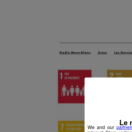
Radio Mont Blanc
Actus
Les Dossie
Le 
We and our
partner