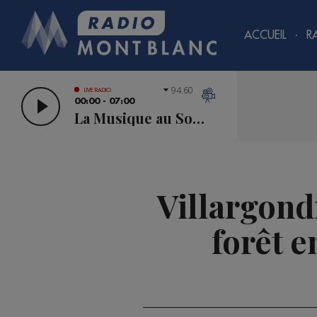
ACCUEIL
R
94.60
LIVE RADIO
00:00 - 07:00
La Musique au Sommet
Villargond
forêt e