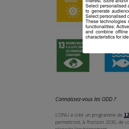
interest: Store and/o
Select personalised
to generate audienc
Select personalised c
These technologies m
functionalities: Acti
and combine offline
characteristics for ide
Connaissez-vous les ODD ?
L’ONU a créé un programme de
1
permettront, à l’horizon 2030, de co