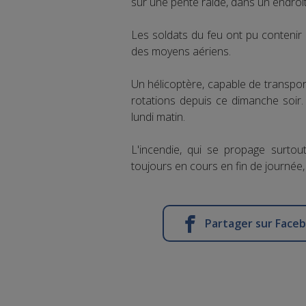
sur une pente raide, dans un endroi
Les soldats du feu ont pu contenir l
des moyens aériens.
Un hélicoptère, capable de transport
rotations depuis ce dimanche soir.
lundi matin.
L'incendie, qui se propage surtout
toujours en cours en fin de journée, 
Partager sur Face