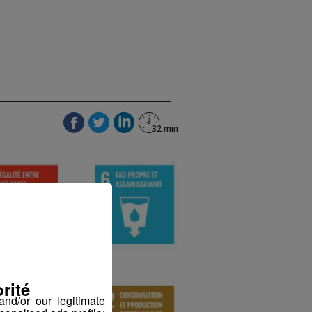
rité
nd/or our legitimate