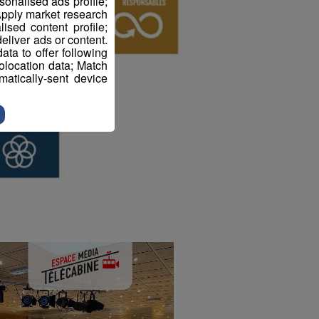
sonalised ads profile;
pply market research
sed content profile;
eliver ads or content.
ta to offer following
eolocation data; Match
atically-sent device