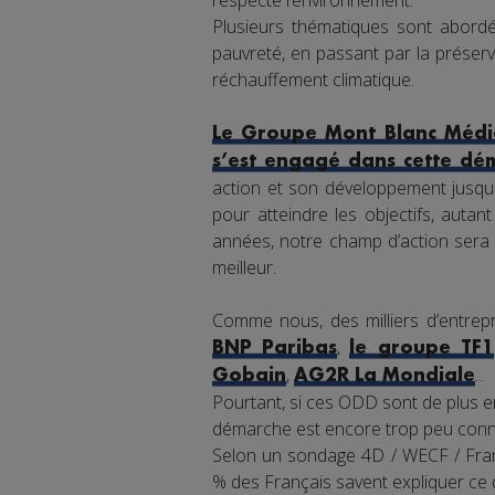
respecte l’environnement.
Plusieurs thématiques sont abordée
pauvreté, en passant par la préserva
réchauffement climatique.
Le Groupe Mont Blanc Média
s’est engagé dans cette dé
action et son développement jusqu'
pour atteindre les objectifs, auta
années, notre champ d’action sera 
meilleur.
Comme nous, des milliers d’entrepr
,
BNP Paribas
le groupe TF1
,
...
Gobain
AG2R La Mondiale
Pourtant, si ces ODD sont de plus en
démarche est encore trop peu connu
Selon un sondage 4D / WECF / Franc
% des Français savent expliquer ce