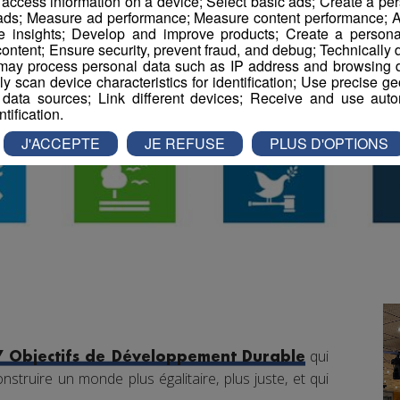
r access information on a device; Select basic ads; Create a per
 ads; Measure ad performance; Measure content performance; A
e insights; Develop and improve products; Create a personali
ontent; Ensure security, prevent fraud, and debug; Technically d
ay process personal data such as IP address and browsing da
vely scan device characteristics for identification; Use precise g
 data sources; Link different devices; Receive and use autom
ntification.
J'ACCEPTE
JE REFUSE
PLUS D'OPTIONS
qui
7 Objectifs de Développement Durable
nstruire un monde plus égalitaire, plus juste, et qui