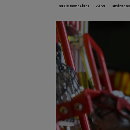
Radio Mont Blanc
Actus
Environn