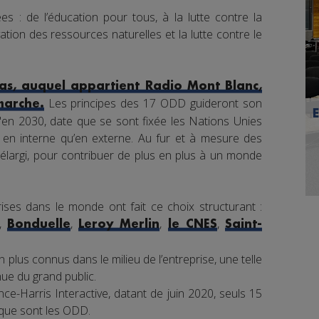
s : de l’éducation pour tous, à la lutte contre la
tion des ressources naturelles et la lutte contre le
s, auquel appartient Radio Mont Blanc,
Les principes des 17 ODD guideront son
marche.
en 2030, date que se sont fixée les Nations Unies
nt en interne qu’en externe. Au fur et à mesure des
élargi, pour contribuer de plus en plus à un monde
ises dans le monde ont fait ce choix structurant :
,
,
,
,
Bonduelle
Leroy Merlin
le CNES
Saint-
 plus connus dans le milieu de l’entreprise, une telle
e du grand public.
e-Harris Interactive, datant de juin 2020, seuls 15
 que sont les ODD.