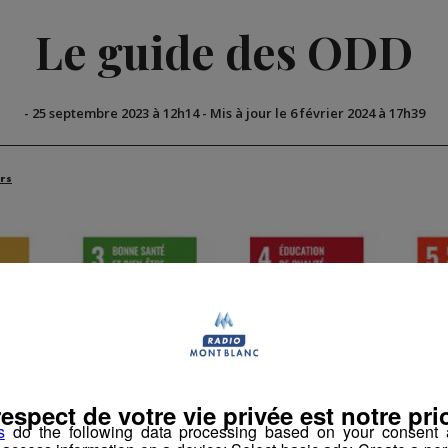
Le guide des ODD
-
25 septembre 2023 à 12h14
-
Mis à jour le 6 février 2024 à 17h39
rs
respect de votre vie privée est notre prio
s
do the following data processing based on your consent a