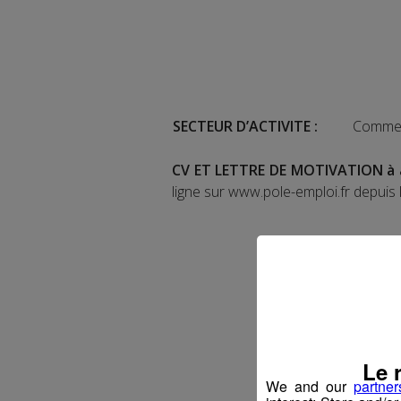
SECTEUR D’ACTIVITE :
Commerc
CV ET LETTRE DE MOTIVATION à 
ligne sur www.pole-emploi.fr depuis 
Le 
We and our
partner