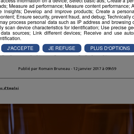
r access information on a device; Select basic ads; Create a per
 ads; Measure ad performance; Measure content performance; A
e insights; Develop and improve products; Create a personali
ontent; Ensure security, prevent fraud, and debug; Technically d
ay process personal data such as IP address and browsing da
vely scan device characteristics for identification; Use precise g
 data sources; Link different devices; Receive and use autom
ntification.
Serveur en restauran
J'ACCEPTE
JE REFUSE
PLUS D'OPTIONS
Publié par Romain Bruneau
-
12 janvier 2017 à 09h59
es d'Emploi