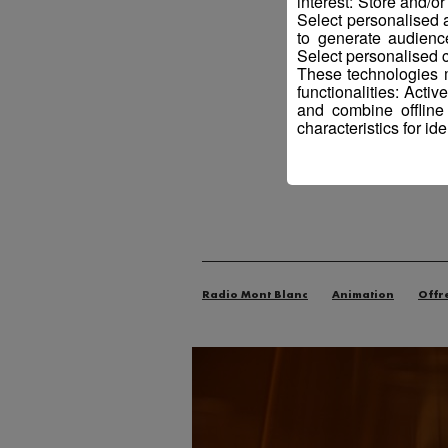
interest: Store and/o
Select personalised
to generate audienc
Select personalised c
These technologies m
functionalities: Acti
and combine offline
characteristics for ide
Radio Mont Blanc
Animation
Offr