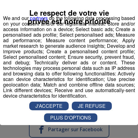
matin.
MODE DE CONTACT
Le respect de votre vie
We and our
partners
do the following data processing based
privée est notre priorité
• NUMERO OFFRE POLE EMPLOI : 031WJYS
on your consent and/or our legitimate interest: Store and/or
access information on a device; Select basic ads; Create a
personalised ads profile; Select personalised ads; Measure
• NOM ENTREPRISE : POLE EMPLOI
ad performance; Measure content performance; Apply
CV ET LETTRE MOTIVATION à adresser :
market research to generate audience insights; Develop and
improve products; Create a personalised content profile;
Pôle Emploi Sallanches
Select personalised content; Ensure security, prevent fraud,
and debug; Technically deliver ads or content. These
• MODALITE DE CONTACT : Téléphoner au 3949 ou
technologies may process personal data such as IP address
and browsing data to offer following functionalities: Actively
vous présenter à l’agence Pôle emploi Sallanches
scan device characteristics for identification; Use precise
geolocation data; Match and combine offline data sources;
Link different devices; Receive and use automatically-sent
device characteristics for identification.
J'ACCEPTE
JE REFUSE
PLUS D'OPTIONS
Partager sur Facebook