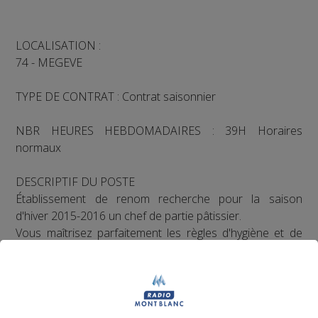
LOCALISATION :
74 - MEGEVE
TYPE DE CONTRAT : Contrat saisonnier
NBR HEURES HEBDOMADAIRES : 39H Horaires
normaux
DESCRIPTIF DU POSTE
Établissement de renom recherche pour la saison
d'hiver 2015-2016 un chef de partie pâtissier.
Vous maîtrisez parfaitement les règles d'hygiène et de
sécurité alimentaire (HACCP).
Pour postuler, veuillez téléphoner au 3949 ou vous
présenter à l'agence Pôle emploi de Sallanches afin de
vous inscrire à l'information collective du 25/09/2015