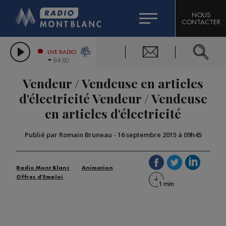
HOROSCOPE
CITIZEN MACHINERY
NOUS
CONTACTER
COMPAGNIE DU MONT-BLANC
LES CHRONIQUES DE L'EXPERT
GRAND MASSIF DOMAINES SKIABLES
LIVE RADIO
94.60
BORINI
Vendeur / Vendeuse en articles
BIGARD
d'électricité Vendeur / Vendeuse
en articles d'électricité
Publié par Romain Bruneau
-
16 septembre 2015 à 09h45
Radio Mont Blanc
Animation
Offres d'Emploi