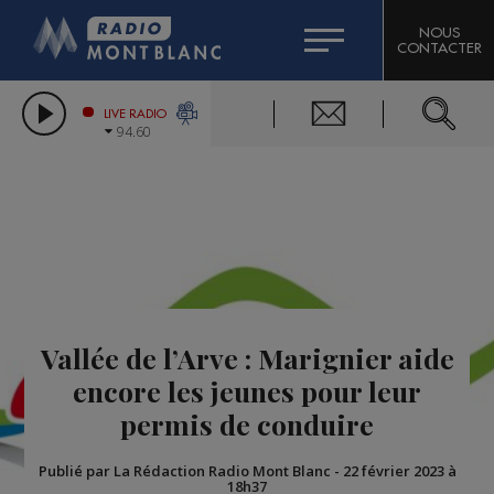
HOROSCOPE
CITIZEN MACHINERY
NOUS
CONTACTER
COMPAGNIE DU MONT-BLANC
LES CHRONIQUES DE L'EXPERT
GRAND MASSIF DOMAINES SKIABLES
LIVE RADIO
94.60
BORINI
BIGARD
Vallée de l’Arve : Marignier aide
encore les jeunes pour leur
permis de conduire
Publié par La Rédaction Radio Mont Blanc
-
22 février 2023 à
18h37