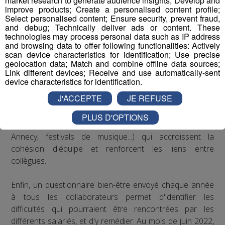
market research to generate audience insights; Develop and
de posture sur les postes de travail : des rehausseurs de
improve products; Create a personalised content profile;
clavier ont été distribués aux salariés qui le souhaitaient.
Select personalised content; Ensure security, prevent fraud,
and debug; Technically deliver ads or content. These
technologies may process personal data such as IP address
Concernant le bien-être au travail, le Groupe Mont Blanc
and browsing data to offer following functionalities: Actively
Médias organise depuis plusieurs années des
scan device characteristics for identification; Use precise
geolocation data; Match and combine offline data sources;
séminaires d’entreprise qui permettent à ses
Link different devices; Receive and use automatically-sent
collaborateurs de partager des moments conviviaux qui
device characteristics for identification.
sortent du cadre formel du travail. De plus, il est
J'ACCEPTE
JE REFUSE
régulièrement proposé aux salariés de participer à des
événements festifs (rencontres sportives avec les clubs
PLUS D'OPTIONS
partenaires comme les Pionniers de Chamonix ou le FC
Annecy, festivals de musique...) qui accroissent la
cohésion d'équipe et renforcent les liens entre
collègues.
Enfin, un questionnaire bien-être envoyé chaque année
à tous les collaborateurs permet d'identifier les
difficultés qui pourraient être rencontrées par les
différents salariés, et d'y remédier. Au mois de juin 2022,