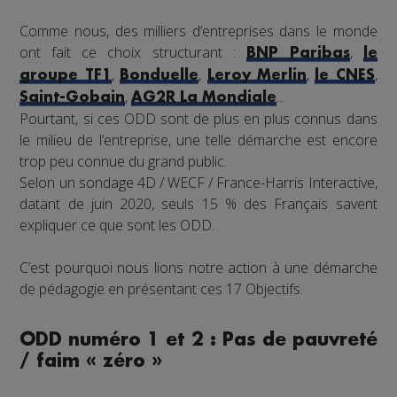
Comme nous, des milliers d’entreprises dans le monde
ont fait ce choix structurant :
,
BNP Paribas
le
,
,
,
,
groupe TF1
Bonduelle
Leroy Merlin
le CNES
,
...
Saint-Gobain
AG2R La Mondiale
Pourtant, si ces ODD sont de plus en plus connus dans
le milieu de l’entreprise, une telle démarche est encore
trop peu connue du grand public.
Selon un sondage 4D / WECF / France-Harris Interactive,
datant de juin 2020, seuls 15 % des Français savent
expliquer ce que sont les ODD.
C’est pourquoi nous lions notre action à une démarche
de pédagogie en présentant ces 17 Objectifs.
ODD numéro 1 et 2 : Pas de pauvreté
/ faim « zéro »