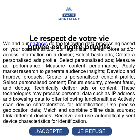
Employé polyvalent - Employée
polyvalente d'hôtellerie
Maître-nageur sauveteur - Maître
Le respect de votre vie
nageuse sauveteuse
We and our
partners
do the following data processing based
privée est notre priorité
on your consent and/or our legitimate interest: Store and/or
access information on a device; Select basic ads; Create a
Professeur de physiques
personalised ads profile; Select personalised ads; Measure
ad performance; Measure content performance; Apply
market research to generate audience insights; Develop and
Responsable accueil restauration H-F
improve products; Create a personalised content profile;
Select personalised content; Ensure security, prevent fraud,
and debug; Technically deliver ads or content. These
Serveur - Serveuse de restaurant
technologies may process personal data such as IP address
and browsing data to offer following functionalities: Actively
Serveur - serveuse
scan device characteristics for identification; Use precise
geolocation data; Match and combine offline data sources;
Link different devices; Receive and use automatically-sent
Technicien(ne) contrôle et qualité
device characteristics for identification.
mécanique travail métaux
J'ACCEPTE
JE REFUSE