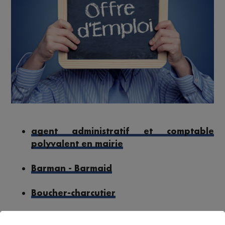
agent administratif et comptable
polyvalent en mairie
Barman - Barmaid
Boucher-charcutier
Chef de rang