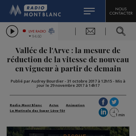
HOROSCOPE
CITIZEN MACHINERY
NOUS
CONTACTER
COMPAGNIE DU MONT-BLANC
LES CHRONIQUES DE L'EXPERT
GRAND MASSIF DOMAINES SKIABLES
LIVE RADIO
94.60
BORINI
Vallée de l'Arve : la mesure de
BIGARD
réduction de la vitesse de nouveau
en vigueur à partir de demain
Publié par Audrey Bourdier
-
31 octobre 2017 à 12h15
-
Mis à
jour le 29 novembre 2017 à 14h17
Radio Mont Blanc
Actus
Animation
La Matinale des Super Lève-Tôt