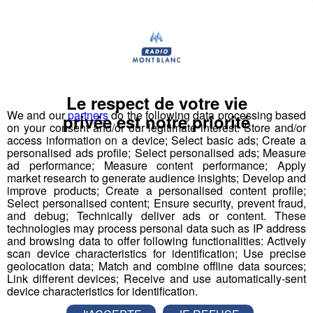
Vulgariser l’industrie en la rendant ludique
avec le
prétexte du robot : de la fabrication d’un robot par des
collégiens et lycéens sur plusieurs mois à leur
participation à une compétition apprenante de robots le
"First Tech Challenge" en points d’orgue, avec leur robot
Le respect de votre vie
fabriqué.
We and our
partners
do the following data processing based
privée est notre priorité
on your consent and/or our legitimate interest: Store and/or
Les jeunes des établissements scolaires doivent
access information on a device; Select basic ads; Create a
fabriquer un robot à partir d'un kit de pièces détachées
personalised ads profile; Select personalised ads; Measure
ad performance; Measure content performance; Apply
fourni par l'association organisatrice la compétition
market research to generate audience insights; Develop and
"Robotique First France". Dans le cadre de TOP FAB, le
improve products; Create a personalised content profile;
Groupe Mont Blanc Médias fait appel à
4
Select personalised content; Ensure security, prevent fraud,
and debug; Technically deliver ads or content. These
établissements scolaires volontaires
participant au
technologies may process personal data such as IP address
challenge en les associant à
4 entreprises
and browsing data to offer following functionalities: Actively
industrielles
d’envergure sur le territoire pour former
scan device characteristics for identification; Use precise
geolocation data; Match and combine offline data sources;
des binômes.
Link different devices; Receive and use automatically-sent
Pour mener à bien leur projet et tenter de
device characteristics for identification.
remporter
la compétition nationale à Lyon le 22 mars,