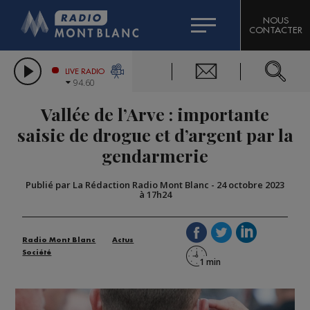
HOROSCOPE
CITIZEN MACHINERY
NOUS
CONTACTER
COMPAGNIE DU MONT-BLANC
LES CHRONIQUES DE L'EXPERT
GRAND MASSIF DOMAINES SKIABLES
LIVE RADIO
94.60
BORINI
Vallée de l’Arve : importante
BIGARD
saisie de drogue et d’argent par la
gendarmerie
Publié par La Rédaction Radio Mont Blanc
-
24 octobre 2023
à 17h24
Radio Mont Blanc
Actus
Société