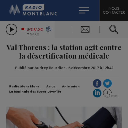
HOROSCOPE
CITIZEN MACHINERY
NOUS
CONTACTER
COMPAGNIE DU MONT-BLANC
LES CHRONIQUES DE L'EXPERT
GRAND MASSIF DOMAINES SKIABLES
LIVE RADIO
94.60
BORINI
Val Thorens : la station agit contre
BIGARD
la désertification médicale
Publié par Audrey Bourdier
-
6 décembre 2017 à 12h42
Radio Mont Blanc
Actus
Animation
La Matinale des Super Lève-Tôt