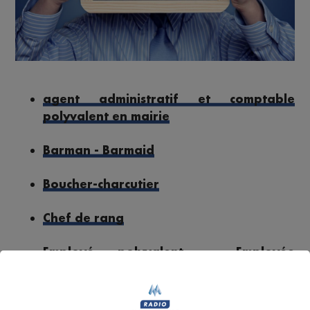
agent administratif et comptable
polyvalent en mairie
Barman - Barmaid
Boucher-charcutier
Chef de rang
Employé polyvalent - Employée
polyvalente d'hôtellerie
Maître-nageur sauveteur - Maître