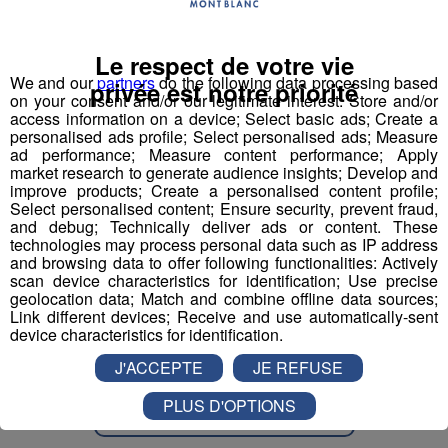
nageuse sauveteuse
Le respect de votre vie
Professeur de physiques
We and our
partners
do the following data processing based
privée est notre priorité
on your consent and/or our legitimate interest: Store and/or
Responsable accueil restauration H-F
access information on a device; Select basic ads; Create a
personalised ads profile; Select personalised ads; Measure
ad performance; Measure content performance; Apply
Serveur - Serveuse de restaurant
market research to generate audience insights; Develop and
improve products; Create a personalised content profile;
Select personalised content; Ensure security, prevent fraud,
Serveur - serveuse
and debug; Technically deliver ads or content. These
technologies may process personal data such as IP address
and browsing data to offer following functionalities: Actively
Technicien(ne) contrôle et qualité
scan device characteristics for identification; Use precise
mécanique travail métaux
geolocation data; Match and combine offline data sources;
Link different devices; Receive and use automatically-sent
device characteristics for identification.
J'ACCEPTE
JE REFUSE
PLUS D'OPTIONS
Partager sur Facebook