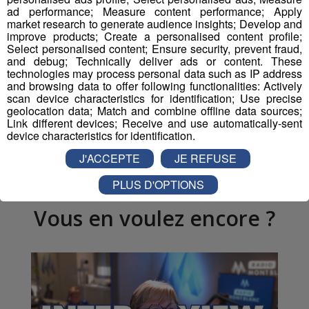
Inscrivez-vous ici
ad performance; Measure content performance; Apply
market research to generate audience insights; Develop and
improve products; Create a personalised content profile;
Select personalised content; Ensure security, prevent fraud,
and debug; Technically deliver ads or content. These
Partager sur Facebook
technologies may process personal data such as IP address
and browsing data to offer following functionalities: Actively
scan device characteristics for identification; Use precise
geolocation data; Match and combine offline data sources;
Link different devices; Receive and use automatically-sent
Partager sur Twitter
device characteristics for identification.
J'ACCEPTE
JE REFUSE
PLUS D'OPTIONS
Vous en voulez encore ?