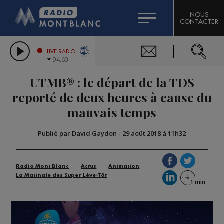
HOROSCOPE
CITIZEN MACHINERY
NOUS
CONTACTER
COMPAGNIE DU MONT-BLANC
LES CHRONIQUES DE L'EXPERT
GRAND MASSIF DOMAINES SKIABLES
LIVE RADIO
94.60
BORINI
UTMB® : le départ de la TDS
BIGARD
reporté de deux heures à cause du
mauvais temps
Publié par David Gaydon
-
29 août 2018 à 11h32
Radio Mont Blanc
Actus
Animation
La Matinale des Super Lève-Tôt