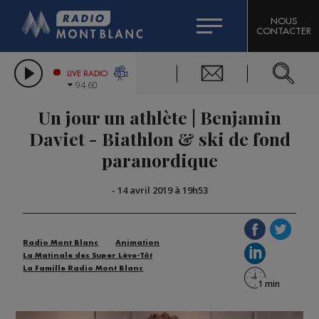
HOROSCOPE
CITIZEN MACHINERY
NOUS
CONTACTER
COMPAGNIE DU MONT-BLANC
LES CHRONIQUES DE L'EXPERT
GRAND MASSIF DOMAINES SKIABLES
LIVE RADIO
94.60
BORINI
Un jour un athlète | Benjamin
BIGARD
Daviet - Biathlon & ski de fond
paranordique
-
14 avril 2019 à 19h53
Radio Mont Blanc
Animation
La Matinale des Super Lève-Tôt
La Famille Radio Mont Blanc