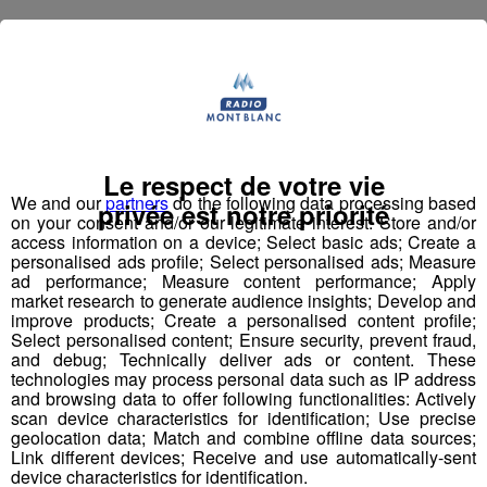
Le salon de la rénovation et de l’aménagement de
l’habitat revient à Aoste !
De la conception aux finitions, avec une attention
particulière portée aux matériaux innovants et durables.
Le respect de votre vie
We and our
partners
do the following data processing based
Plus de 7 000 visiteurs suisses et français ont déjà choisi
privée est notre priorité
on your consent and/or our legitimate interest: Store and/or
Maison&loisir
et trouvé ce qu’il y a de mieux dans le
access information on a device; Select basic ads; Create a
Made in Italy
pour rénover leur maison.
personalised ads profile; Select personalised ads; Measure
ad performance; Measure content performance; Apply
market research to generate audience insights; Develop and
Visitez ce salon, allez à la rencontre des exposants,
improve products; Create a personalised content profile;
découvrez les nouveautés dans chaque secteur et
Select personalised content; Ensure security, prevent fraud,
and debug; Technically deliver ads or content. These
goûtez aux spécialités italiennes dans le pavillon
technologies may process personal data such as IP address
gastronomique : l’entrée est libre et gratuite !
and browsing data to offer following functionalities: Actively
scan device characteristics for identification; Use precise
geolocation data; Match and combine offline data sources;
Radio Mont Blanc vous offre un bon d'achat de 150€
Link different devices; Receive and use automatically-sent
à valoir sur la totalité du salon ! Pour jouer, rendez-
device characteristics for identification.