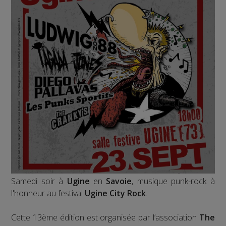
Samedi soir à
Ugine
en
Savoie
, musique punk-rock à
l'honneur au festival
Ugine City Rock
.
Cette 13ème édition est organisée par l’association
The