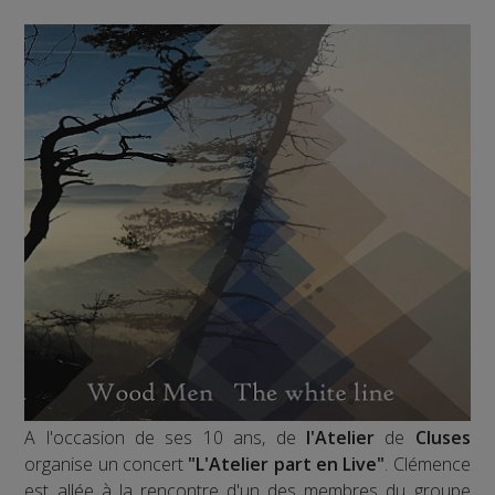
A l'occasion de ses 10 ans, de
l'Atelier
de
Cluses
organise un concert
"L'Atelier part en Live"
. Clémence
est allée à la rencontre d'un des membres du groupe