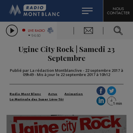
HOROSCOPE
CITIZEN MACHINERY
NOUS
CONTACTER
COMPAGNIE DU MONT-BLANC
LES CHRONIQUES DE L'EXPERT
GRAND MASSIF DOMAINES SKIABLES
LIVE RADIO
94.60
BORINI
Ugine City Rock | Samedi 23
BIGARD
Septembre
Publié par La rédaction Montblanclive
-
22 septembre 2017 à
09h49
-
Mis à jour le 22 septembre 2017 à 10h12
Radio Mont Blanc
Actus
Animation
La Matinale des Super Lève-Tôt