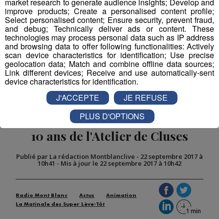
market research to generate audience insights; Develop and
improve products; Create a personalised content profile;
Select personalised content; Ensure security, prevent fraud,
Partager sur Facebook
and debug; Technically deliver ads or content. These
technologies may process personal data such as IP address
and browsing data to offer following functionalities: Actively
scan device characteristics for identification; Use precise
geolocation data; Match and combine offline data sources;
Partager sur Twitter
Link different devices; Receive and use automatically-sent
device characteristics for identification.
J'ACCEPTE
JE REFUSE
PLUS D'OPTIONS
Interview du groupe Wood Men |
10 ans de l'Atelier de Cluses
Publié par La rédaction Montblanclive
-
22 septembre 2017 à
10h41
-
Mis à jour le 22 septembre 2017 à 10h42
Radio Mont Blanc
Actus
Animation
La Matinale des Super Lève-Tôt