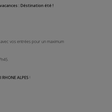
vacances : Déstination été !
ir avec vos entrées pour un maximum
7h45.
I RHONE ALPES
!