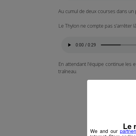
Au cumul de deux courses dans un p
Le Thylon ne compte pas s‘arrêter là 
En attendant l'équipe continue les e
traîneau.
Le 
We and our
partner