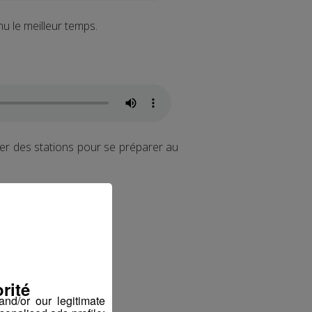
u le meilleur temps.
ver des stations pour se préparer au
ter
rité
nd/or our legitimate