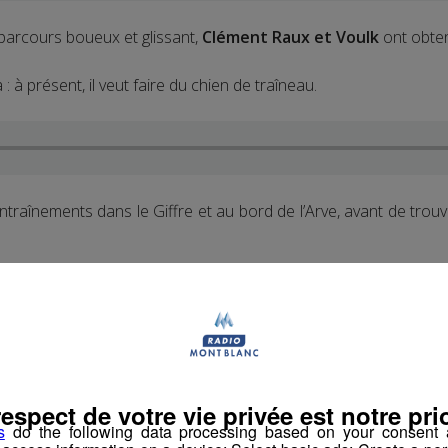
arcours boueux et glissant,
Clément Raux et Voulk
ont obten
: à présent, il veut faire du chien de traîneau.
ntraînements dans le Giffre et au bord de l’Arve, avant de trou
Partager sur Facebook
Partager sur Twit
respect de votre vie privée est notre prio
s
do the following data processing based on your consent a