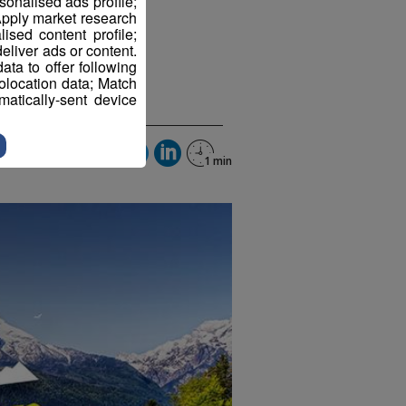
sonalised ads profile;
pply market research
sed content profile;
eliver ads or content.
ta to offer following
eolocation data; Match
t 2020 à 10h38
atically-sent device