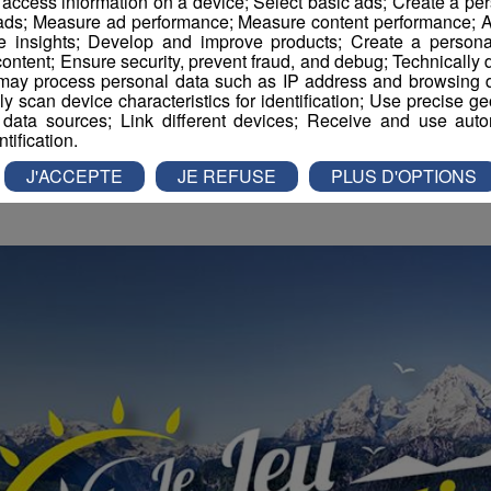
r access information on a device; Select basic ads; Create a per
 ads; Measure ad performance; Measure content performance; A
Jeu | Destination Été
e insights; Develop and improve products; Create a personali
ontent; Ensure security, prevent fraud, and debug; Technically d
ay process personal data such as IP address and browsing da
vely scan device characteristics for identification; Use precise g
a Rédaction Radio Mont Blanc
-
3 août 2020 à 14h48
-
Mis à jour le 2 aoû
 data sources; Link different devices; Receive and use autom
ntification.
J'ACCEPTE
JE REFUSE
PLUS D'OPTIONS
n
Jeux Cloturés