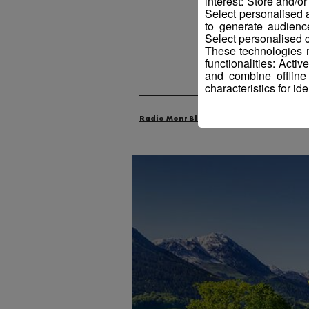
interest: Store and/o
Select personalised
to generate audienc
Select personalised c
These technologies m
functionalities: Acti
Publié par L
and combine offline
characteristics for ide
Radio Mont Blanc
Actus
Animatio