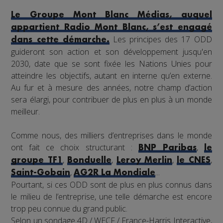
Le Groupe Mont Blanc Médias, auquel
appartient Radio Mont Blanc, s’est engagé
Les principes des 17 ODD
dans cette démarche.
guideront son action et son développement jusqu'en
2030, date que se sont fixée les Nations Unies pour
atteindre les objectifs, autant en interne qu’en externe.
Au fur et à mesure des années, notre champ d’action
sera élargi, pour contribuer de plus en plus à un monde
meilleur.
Comme nous, des milliers d’entreprises dans le monde
ont fait ce choix structurant :
,
BNP Paribas
le
,
,
,
,
groupe TF1
Bonduelle
Leroy Merlin
le CNES
,
...
Saint-Gobain
AG2R La Mondiale
Pourtant, si ces ODD sont de plus en plus connus dans
le milieu de l’entreprise, une telle démarche est encore
trop peu connue du grand public.
Selon un sondage 4D / WECF / France-Harris Interactive,