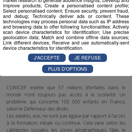
market research to generate audience insights; Develop and
improve products; Create a personalised content profile;
Select personalised content; Ensure security, prevent fraud,
and debug; Technically deliver ads or content. These
technologies may process personal data such as IP address
and browsing data to offer following functionalities: Actively
scan device characteristics for identification; Use precise
geolocation data; Match and combine offline data sources;
Link different devices; Receive and use automatically-sent
device characteristics for identification.
J'ACCEPTE
JE REFUSE
PLUS D'OPTIONS
Constat
L’UNICEF estime que 57 millions d’enfants dans le
monde n’ont toujours pas accès à la scolarité. Un
problème qui concerne 100 000 enfants en France,
selon le Défenseur des droits.
Les adultes, eux, ne sont pas égaux par rapport à l’accès
à la formation, initiale ou continue. Cela varie selon les
catégories sociales, les zones géographiques, l’âge, le