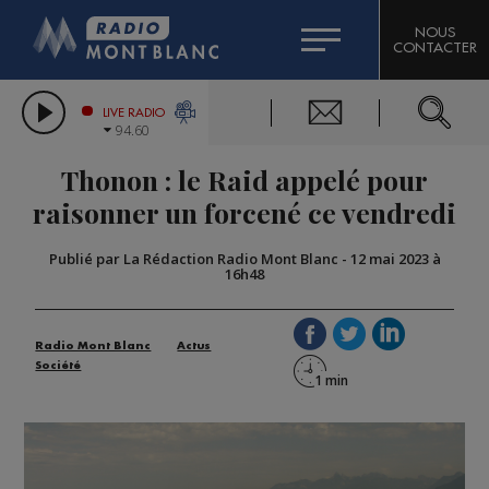
HOROSCOPE
CITIZEN MACHINERY
NOUS
CONTACTER
COMPAGNIE DU MONT-BLANC
LES CHRONIQUES DE L'EXPERT
GRAND MASSIF DOMAINES SKIABLES
LIVE RADIO
94.60
BORINI
Thonon : le Raid appelé pour
BIGARD
raisonner un forcené ce vendredi
Publié par La Rédaction Radio Mont Blanc
-
12 mai 2023 à
16h48
Radio Mont Blanc
Actus
Société