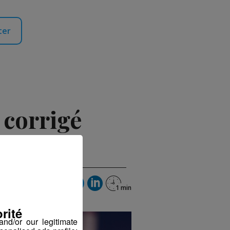
ter
 corrigé
rité
nd/or our legitimate