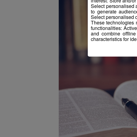
interest: Store and/o
Select personalised
to generate audienc
Select personalised c
These technologies m
functionalities: Acti
and combine offline
characteristics for ide