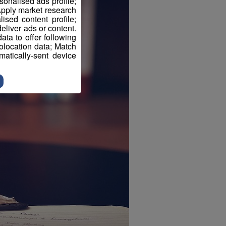
sonalised ads profile;
pply market research
sed content profile;
eliver ads or content.
ta to offer following
eolocation data; Match
atically-sent device