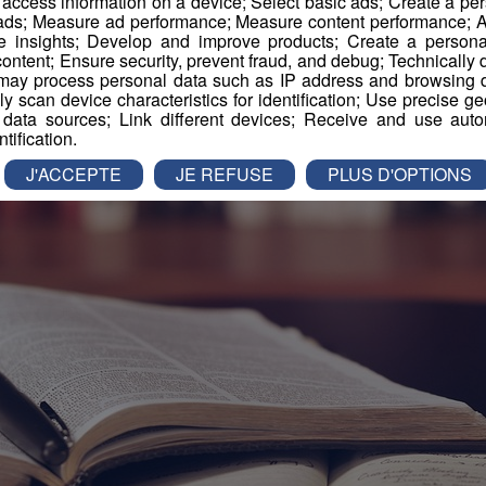
r access information on a device; Select basic ads; Create a per
 ads; Measure ad performance; Measure content performance; A
e insights; Develop and improve products; Create a personali
ontent; Ensure security, prevent fraud, and debug; Technically d
ay process personal data such as IP address and browsing da
vely scan device characteristics for identification; Use precise g
 data sources; Link different devices; Receive and use autom
ntification.
J'ACCEPTE
JE REFUSE
PLUS D'OPTIONS