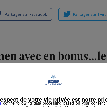
Partager sur Facebook
Partager sur Twit
en avec en bonus...le
Publié par Romain Bruneau
-
9 juin 2016 à 14h53
atinale des Super Lève-Tôt
respect de votre vie privée est notre prio
s
do the following data processing based on your consent a