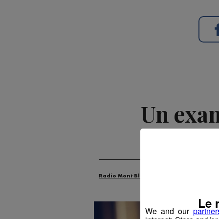
Un exam
Radio Mont Blanc
Animation
La M
Le 
We and our
partner