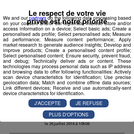
Le respect de votre vie
We and our
partners
do the following data processing based
privée est notre priorité
on your consent and/or our legitimate interest: Store and/or
access information on a device; Select basic ads; Create a
personalised ads profile; Select personalised ads; Measure
ad performance; Measure content performance; Apply
market research to generate audience insights; Develop and
Partager sur Facebook
improve products; Create a personalised content profile;
Select personalised content; Ensure security, prevent fraud,
and debug; Technically deliver ads or content. These
technologies may process personal data such as IP address
and browsing data to offer following functionalities: Actively
Partager sur Twitter
scan device characteristics for identification; Use precise
geolocation data; Match and combine offline data sources;
Link different devices; Receive and use automatically-sent
device characteristics for identification.
J'ACCEPTE
JE REFUSE
Boucher / Bouchère
PLUS D'OPTIONS
Publié par Emmanuel Briot
-
1 août 2016 à 00h04
-
Mis à jour
le 26 juillet 2016 à 10h06