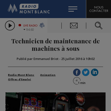
HOROSCOPE
CITIZEN MACHINERY
NOUS
CONTACTER
COMPAGNIE DU MONT-BLANC
LES CHRONIQUES DE L'EXPERT
GRAND MASSIF DOMAINES SKIABLES
LIVE RADIO
94.60
BORINI
Technicien de maintenance de
BIGARD
machines à sous
Publié par Emmanuel Briot
-
25 juillet 2016 à 10h02
Radio Mont Blanc
Animation
Offres d'Emploi