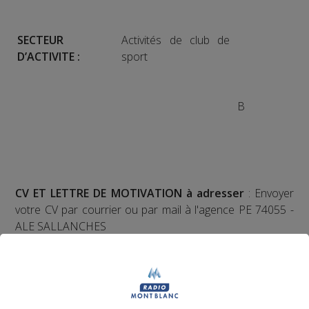
SECTEUR
Activités de club de
D’ACTIVITE :
sport
B
CV ET LETTRE DE MOTIVATION à adresser
: Envoyer
votre CV par courrier ou par mail à l'agence PE 74055 -
ALE SALLANCHES
170 RUE DU COLONEY
CS 90120
74706 SALLANCHES
ale.sallanches@pole-emploi.fr