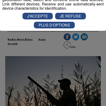
chasse ce dimanche pour les 8
Link different devices; Receive and use automatically-sent
device characteristics for identification.
000 pratiquants du département
J'ACCEPTE
JE REFUSE
Publié par La Rédaction Radio Mont Blanc
-
8 septembre
2021 à 16h59
PLUS D'OPTIONS
Radio Mont Blanc
Actus
Société