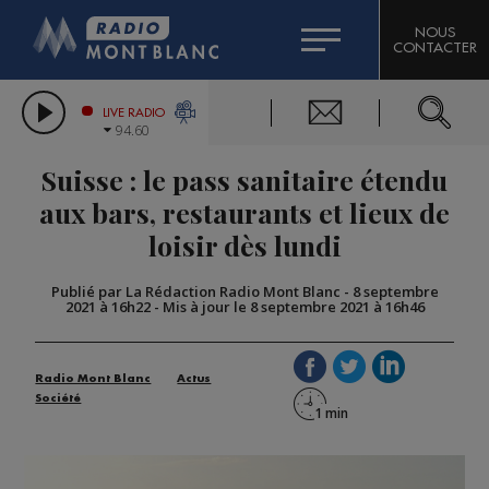
HOROSCOPE
CITIZEN MACHINERY
NOUS
CONTACTER
COMPAGNIE DU MONT-BLANC
LES CHRONIQUES DE L'EXPERT
GRAND MASSIF DOMAINES SKIABLES
LIVE RADIO
94.60
BORINI
Suisse : le pass sanitaire étendu
BIGARD
aux bars, restaurants et lieux de
loisir dès lundi
Publié par La Rédaction Radio Mont Blanc
-
8 septembre
2021 à 16h22
-
Mis à jour le 8 septembre 2021 à 16h46
Radio Mont Blanc
Actus
Société