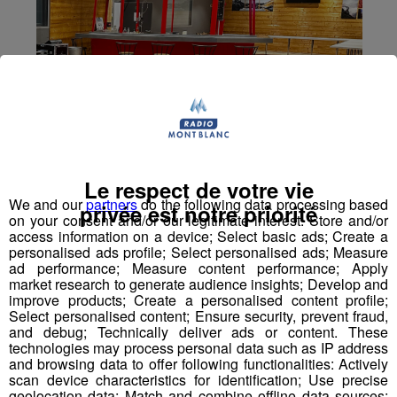
Le respect de votre vie
We and our
partners
do the following data processing based
privée est notre priorité
on your consent and/or our legitimate interest: Store and/or
access information on a device; Select basic ads; Create a
personalised ads profile; Select personalised ads; Measure
ad performance; Measure content performance; Apply
market research to generate audience insights; Develop and
improve products; Create a personalised content profile;
Select personalised content; Ensure security, prevent fraud,
and debug; Technically deliver ads or content. These
technologies may process personal data such as IP address
and browsing data to offer following functionalities: Actively
Haute-Savoie : ouverture de la
scan device characteristics for identification; Use precise
geolocation data; Match and combine offline data sources;