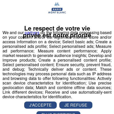
#radiomontblanc
monde d'escalade, était en direct sur
pour nous parler de ses projets, en particulier son
nouveau livre ; Solide
Rediffusion de l'interview du 3 novembre 2020
Le respect de votre vie
We and our
partners
do the following data processing based
privée est notre priorité
on your consent and/or our legitimate interest: Store and/or
access information on a device; Select basic ads; Create a
personalised ads profile; Select personalised ads; Measure
ad performance; Measure content performance; Apply
market research to generate audience insights; Develop and
improve products; Create a personalised content profile;
Select personalised content; Ensure security, prevent fraud,
and debug; Technically deliver ads or content. These
technologies may process personal data such as IP address
and browsing data to offer following functionalities: Actively
scan device characteristics for identification; Use precise
geolocation data; Match and combine offline data sources;
Link different devices; Receive and use automatically-sent
device characteristics for identification.
J'ACCEPTE
JE REFUSE