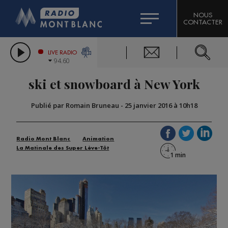
HOROSCOPE
CITIZEN MACHINERY
NOUS
CONTACTER
COMPAGNIE DU MONT-BLANC
LES CHRONIQUES DE L'EXPERT
GRAND MASSIF DOMAINES SKIABLES
LIVE RADIO
94.60
BORINI
ski et snowboard à New York
BIGARD
Publié par Romain Bruneau
-
25 janvier 2016 à 10h18
Radio Mont Blanc
Animation
La Matinale des Super Lève-Tôt