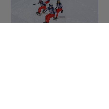
Val Thorens : la
Savoyarde Chloée
Trespeuch, 2e de la
Coupe du monde de
snowboard cross
Actus
La Matinale des Super Lève-Tôt