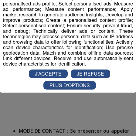
personalised ads profile; Select personalised ads; Measure
ad performance; Measure content performance; Apply
market research to generate audience insights; Develop and
improve products; Create a personalised content profile;
NOM ENTREPRISE :
POLE EMPLOI/GRETA ARVE
Select personalised content; Ensure security, prevent fraud,
and debug; Technically deliver ads or content. These
FAUCIGNY
technologies may process personal data such as IP address
and browsing data to offer following functionalities: Actively
scan device characteristics for identification; Use precise
geolocation data; Match and combine offline data sources;
Link different devices; Receive and use automatically-sent
device characteristics for identification.
J'ACCEPTE
JE REFUSE
CV ET LETTRE MOTIVATION à adresser :
POLE
EMPLOI SALLANCHES
PLUS D'OPTIONS
MODE DE CONTACT :
Se présenter ou appeler