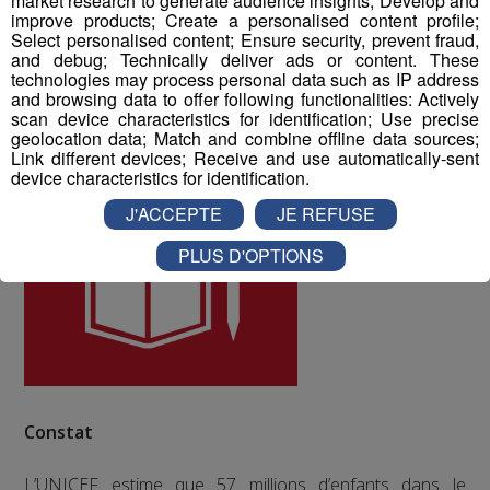
market research to generate audience insights; Develop and
improve products; Create a personalised content profile;
Select personalised content; Ensure security, prevent fraud,
and debug; Technically deliver ads or content. These
ODD numéro 4 : Education de qualité
technologies may process personal data such as IP address
and browsing data to offer following functionalities: Actively
scan device characteristics for identification; Use precise
geolocation data; Match and combine offline data sources;
Link different devices; Receive and use automatically-sent
device characteristics for identification.
J'ACCEPTE
JE REFUSE
PLUS D'OPTIONS
Constat
L’UNICEF estime que 57 millions d’enfants dans le