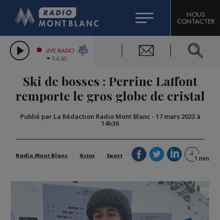
HOROSCOPE
CITIZEN MACHINERY
NOUS
CONTACTER
COMPAGNIE DU MONT-BLANC
LES CHRONIQUES DE L'EXPERT
GRAND MASSIF DOMAINES SKIABLES
LIVE RADIO
94.60
BORINI
Ski de bosses : Perrine Laffont
BIGARD
remporte le gros globe de cristal
Publié par La Rédaction Radio Mont Blanc
-
17 mars 2023 à
14h36
Radio Mont Blanc
Actus
Sport