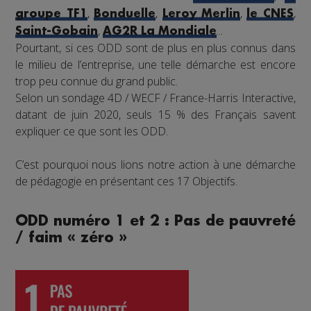
,
,
,
,
groupe TF1
Bonduelle
Leroy Merlin
le CNES
,
...
Saint-Gobain
AG2R La Mondiale
Pourtant, si ces ODD sont de plus en plus connus dans
le milieu de l’entreprise, une telle démarche est encore
trop peu connue du grand public.
Selon un sondage 4D / WECF / France-Harris Interactive,
datant de juin 2020, seuls 15 % des Français savent
expliquer ce que sont les ODD.
C’est pourquoi nous lions notre action à une démarche
de pédagogie en présentant ces 17 Objectifs.
ODD numéro 1 et 2 : Pas de pauvreté
/ faim « zéro »