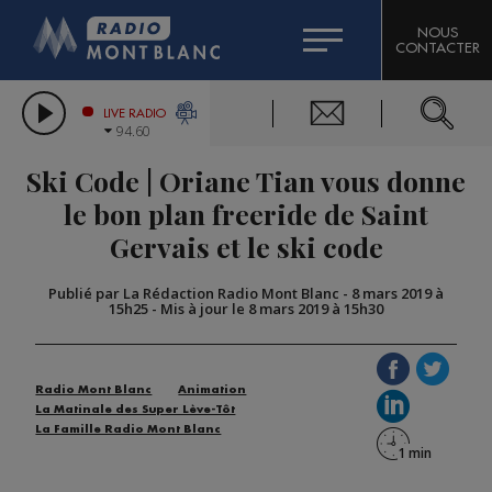
HOROSCOPE
CITIZEN MACHINERY
NOUS
CONTACTER
COMPAGNIE DU MONT-BLANC
LES CHRONIQUES DE L'EXPERT
GRAND MASSIF DOMAINES SKIABLES
LIVE RADIO
94.60
BORINI
Ski Code | Oriane Tian vous donne
BIGARD
le bon plan freeride de Saint
Gervais et le ski code
Publié par La Rédaction Radio Mont Blanc
-
8 mars 2019 à
15h25
-
Mis à jour le 8 mars 2019 à 15h30
Radio Mont Blanc
Animation
La Matinale des Super Lève-Tôt
La Famille Radio Mont Blanc