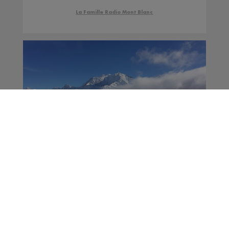
La Famille Radio Mont Blanc
Ski Code | Oriane Tian
présente le programme
fidélité du domaine