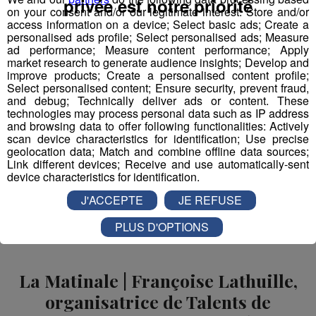
privée est notre priorité
on your consent and/or our legitimate interest: Store and/or
valeur de 59,99 € TTC
à gagner avec
Radio Mont
access information on a device; Select basic ads; Create a
Blanc
du 11 au 15 mars en jouant par SMS !
personalised ads profile; Select personalised ads; Measure
ad performance; Measure content performance; Apply
market research to generate audience insights; Develop and
Pour jouer, envoyez le code
ALEXA au 72 800
(2 x 0,65 €
improve products; Create a personalised content profile;
+ coût du SMS)
Select personalised content; Ensure security, prevent fraud,
and debug; Technically deliver ads or content. These
technologies may process personal data such as IP address
and browsing data to offer following functionalities: Actively
scan device characteristics for identification; Use precise
Partager sur Facebook
geolocation data; Match and combine offline data sources;
Link different devices; Receive and use automatically-sent
device characteristics for identification.
J'ACCEPTE
JE REFUSE
Partager sur Twitter
PLUS D'OPTIONS
La Matinale | Françoise Lathuille,
organisatrice de Talents de