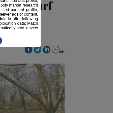
sonalised ads profile;
ue de surf
pply market research
sed content profile;
eliver ads or content.
ta to offer following
eolocation data; Match
atically-sent device
 2019 à 19h32