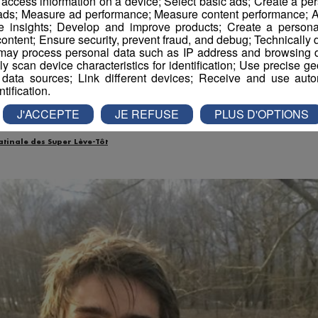
r access information on a device; Select basic ads; Create a per
s Day | WaveBoat - Vag
 ads; Measure ad performance; Measure content performance; A
e insights; Develop and improve products; Create a personali
artificielle
ontent; Ensure security, prevent fraud, and debug; Technically d
ay process personal data such as IP address and browsing da
vely scan device characteristics for identification; Use precise g
 data sources; Link different devices; Receive and use autom
ntification.
La rédaction Montblanclive
-
13 mars 2019 à 09h27
-
Mis à jour le 12 mars
J'ACCEPTE
JE REFUSE
PLUS D'OPTIONS
atinale des Super Lève-Tôt