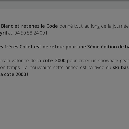
 Blanc et retenez le Code
donné tout au long de la journée 
yril
au 04 50 58 24 09 !
s frères Collet est de retour pour une 3ème édition de ha
terrain vallonné de la
côte 2000
pour créer un snowpark géant 
bon temps. La nouveauté cette année est l'arrivée du
ski ba
la cote 2000 !