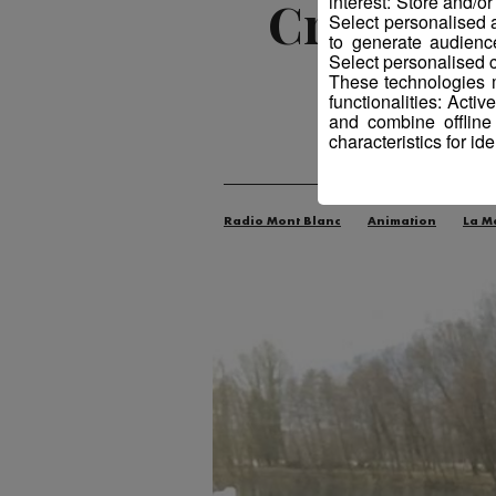
interest: Store and/o
Crazy Jes
Select personalised
to generate audienc
Select personalised c
These technologies m
functionalities: Acti
and combine offline
characteristics for ide
Publié par 
Radio Mont Blanc
Animation
La M