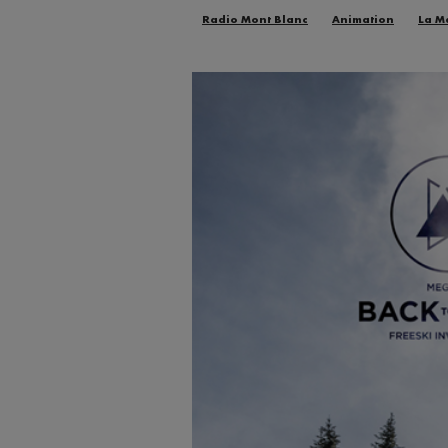
Radio Mont Blanc
Animation
La M