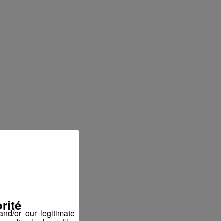
ter
rité
nd/or our legitimate