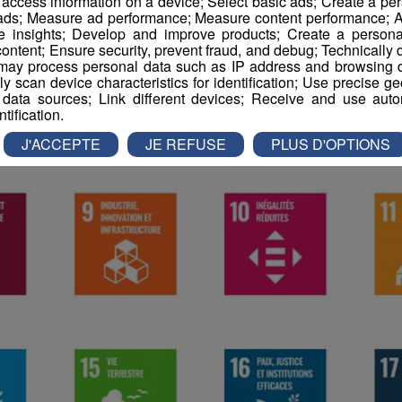
r access information on a device; Select basic ads; Create a per
 ads; Measure ad performance; Measure content performance; A
e insights; Develop and improve products; Create a personali
ontent; Ensure security, prevent fraud, and debug; Technically d
ay process personal data such as IP address and browsing da
vely scan device characteristics for identification; Use precise g
 data sources; Link different devices; Receive and use autom
ntification.
J'ACCEPTE
JE REFUSE
PLUS D'OPTIONS