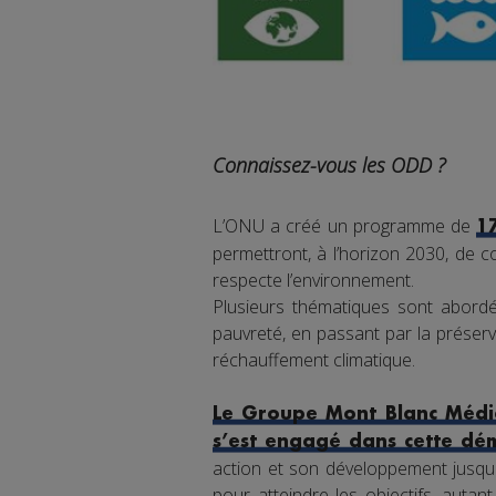
Connaissez-vous les ODD ?
L’ONU a créé un programme de
1
permettront, à l’horizon 2030, de co
respecte l’environnement.
Plusieurs thématiques sont abordée
pauvreté, en passant par la préserva
réchauffement climatique.
Le Groupe Mont Blanc Média
s’est engagé dans cette dé
action et son développement jusqu'
pour atteindre les objectifs, auta