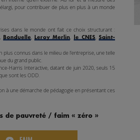
élargi, pour contribuer de plus en plus à un monde
ises dans le monde ont fait ce choix structurant :
,
,
,
,
Bonduelle
Leroy Merlin
le CNES
Saint-
 plus connus dans le milieu de l’entreprise, une telle
e du grand public.
e-Harris Interactive, datant de juin 2020, seuls 15
 que sont les ODD.
tion à une démarche de pédagogie en présentant ces
s de pauvreté / faim « zéro »