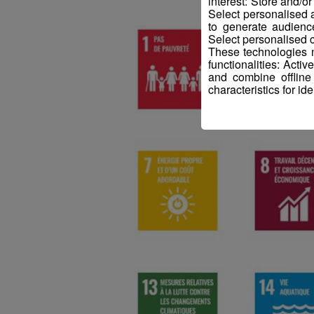
interest: Store and/o
Select personalised
to generate audienc
Select personalised c
These technologies m
functionalities: Acti
and combine offline
characteristics for ide