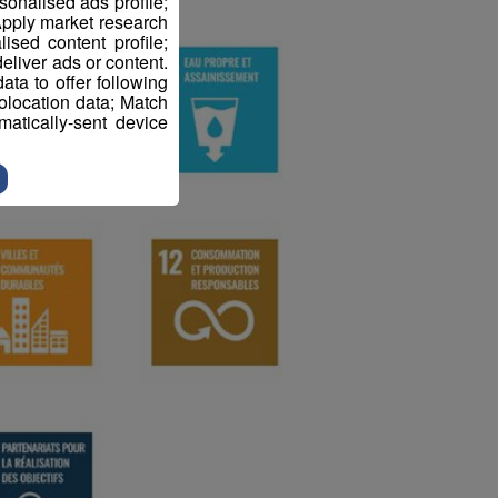
sonalised ads profile;
pply market research
sed content profile;
eliver ads or content.
ta to offer following
eolocation data; Match
atically-sent device