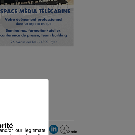
rité
nd/or our legitimate