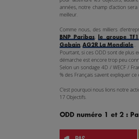
années, notre champ d’action sera 
meilleur.
Comme nous, des milliers d’entrepr
,
BNP Paribas
le groupe TF1
,
...
Gobain
AG2R La Mondiale
Pourtant, si ces ODD sont de plus en
démarche est encore trop peu connu
Selon un sondage 4D / WECF / Franc
% des Français savent expliquer ce
C’est pourquoi nous lions notre ac
17 Objectifs.
ODD numéro 1 et 2 : Pa