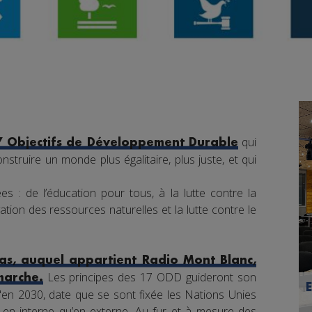
qui
7 Objectifs de Développement Durable
nstruire un monde plus égalitaire, plus juste, et qui
s : de l’éducation pour tous, à la lutte contre la
tion des ressources naturelles et la lutte contre le
s, auquel appartient Radio Mont Blanc,
Les principes des 17 ODD guideront son
marche.
en 2030, date que se sont fixée les Nations Unies
nt en interne qu’en externe. Au fur et à mesure des