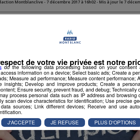
daction Montblanclive
-
7 décembre 2017 à 16h02
-
Mis à jour le 7 déce
atinale des Super Lève-Tôt
respect de votre vie privée est notre prio
s
do the following data processing based on your consent a
r access information on a device; Select basic ads; Create a per
 ads; Measure ad performance; Measure content performance; A
e insights; Develop and improve products; Create a personali
ontent; Ensure security, prevent fraud, and debug; Technically d
ay process personal data such as IP address and browsing da
vely scan device characteristics for identification; Use precise g
 data sources; Link different devices; Receive and use autom
ntification.
J'ACCEPTE
JE REFUSE
PLUS D'OPTIONS