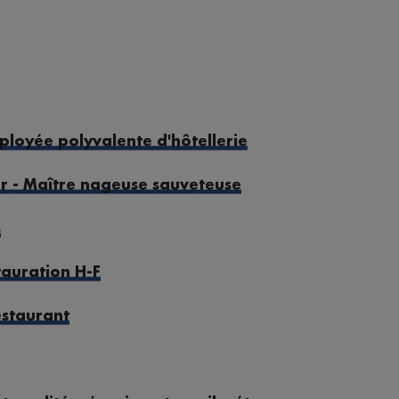
ployée polyvalente d'hôtellerie
r - Maître nageuse sauveteuse
s
tauration H-F
estaurant