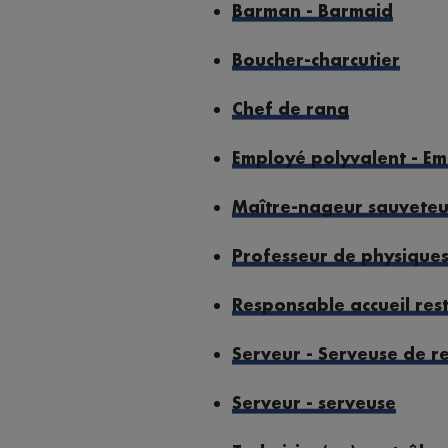
Barman - Barmaid
Boucher-charcutier
Chef de rang
Employé polyvalent - Em
Maître-nageur sauveteu
Professeur de physique
Responsable accueil res
Serveur - Serveuse de r
Serveur - serveuse