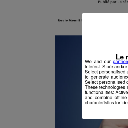
Publié par La ré
Radio Mont Blanc
Animation
La M
Le 
We and our
partner
interest: Store and/o
Select personalised
to generate audienc
Select personalised c
These technologies m
functionalities: Acti
and combine offline
characteristics for ide