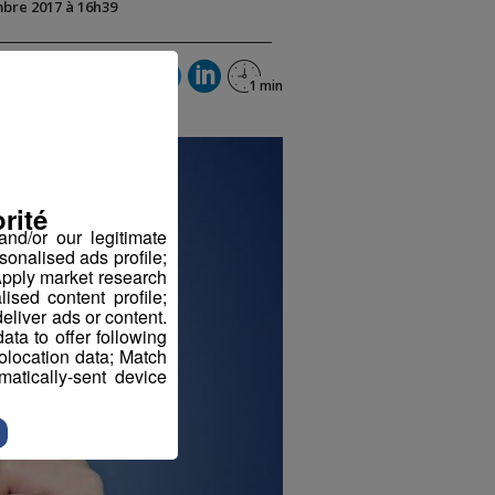
mbre 2017 à 16h39
rité
nd/or our legitimate
sonalised ads profile;
pply market research
sed content profile;
eliver ads or content.
ta to offer following
eolocation data; Match
atically-sent device