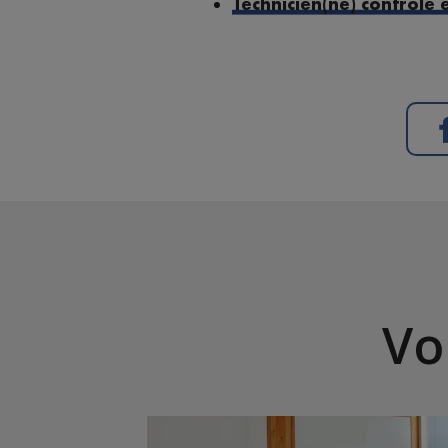
Technicien(ne) contrôle 
Vo