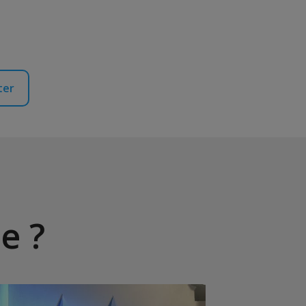
ter
e ?