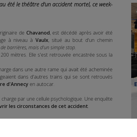
 été le théâtre d'un accident mortel, ce week-
riginaire de
Chavanod
, est décédé après avoir été
ge à niveau à
Vaulx
, situé au bout d'un chemin
i de barrières, mais d'un simple stop.
 200 mètres. Elle s'est retrouvée encastrée sous la
harge dans une autre rame qui avait été acheminée
ageaient dans d'autres trains qui se sont retrouvés
re d'Annecy
en autocar.
n charge par une cellule psychologique. Une enquête
rir les circonstances de cet accident
.
book
Partager sur Twitter