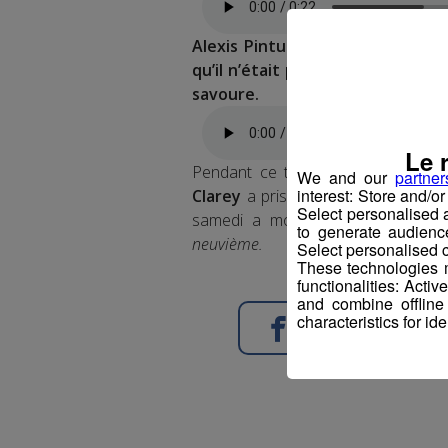
Alexis Pinturault
, lui, s’empare 
qu’il n’était pas monté sur le pod
savoure.
Le 
Pendant ce temps là, d’autres Fra
We and our
partner
interest: Store and/o
Clarey
a pris la
quatrième place 
Select personalised
samedi a moins réussi au camp t
to generate audienc
neuvième.
Select personalised c
These technologies m
functionalities: Acti
and combine offline
characteristics for ide
Partager sur Face