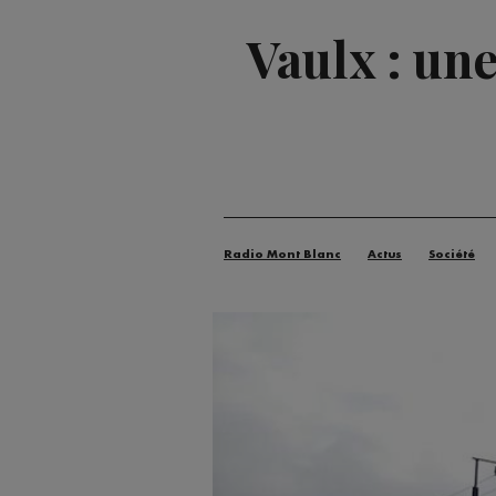
Vaulx : une
Radio Mont Blanc
Actus
Société