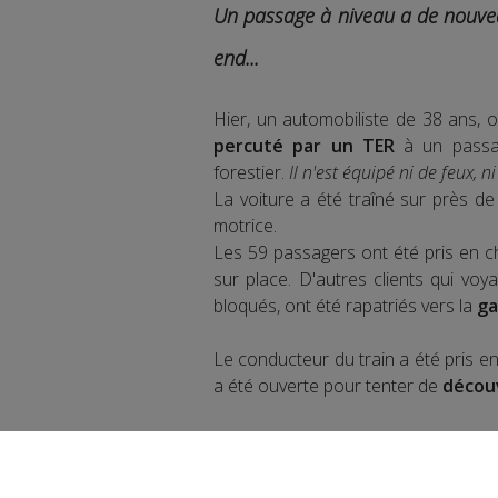
Un passage à niveau a de nouveau
end...
Hier, un automobiliste de 38 ans, o
percuté par un TER
à un passa
forestier.
Il n'est équipé ni de feux, n
La voiture a été traîné sur près de
motrice.
Les 59 passagers ont été pris en c
sur place. D'autres clients qui voy
bloqués, ont été rapatriés vers la
ga
Le conducteur du train a été pris e
a été ouverte pour tenter de
découv
Partager sur Face