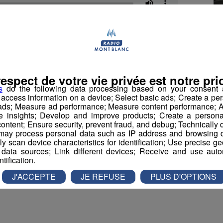
donc de la troisième place. Cela faisait cinq ans
ium de la station italienne. A l’arrivée, lui aussi
respect de votre vie privée est notre prio
nçais étaient à
Val Gardena
ce week-end.
Johan
s
do the following data processing based on your consent a
r access information on a device; Select basic ads; Create a per
du Super G
, vendredi. En revanche, la descente de
 ads; Measure ad performance; Measure content performance; A
ricolore.
Le premier Français, Adrien Théaux, est
e insights; Develop and improve products; Create a personali
ontent; Ensure security, prevent fraud, and debug; Technically d
ay process personal data such as IP address and browsing da
vely scan device characteristics for identification; Use precise g
 data sources; Link different devices; Receive and use autom
ntification.
book
Partager sur Twitter
J'ACCEPTE
JE REFUSE
PLUS D'OPTIONS