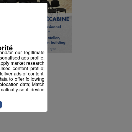
rité
nd/or our legitimate
sonalised ads profile;
pply market research
sed content profile;
eliver ads or content.
ta to offer following
eolocation data; Match
atically-sent device