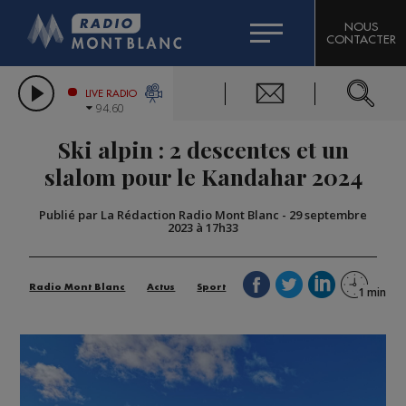
HOROSCOPE
CITIZEN MACHINERY
NOUS
CONTACTER
COMPAGNIE DU MONT-BLANC
LES CHRONIQUES DE L'EXPERT
GRAND MASSIF DOMAINES SKIABLES
LIVE RADIO
94.60
BORINI
Ski alpin : 2 descentes et un
BIGARD
slalom pour le Kandahar 2024
Publié par La Rédaction Radio Mont Blanc
-
29 septembre
2023 à 17h33
Radio Mont Blanc
Actus
Sport