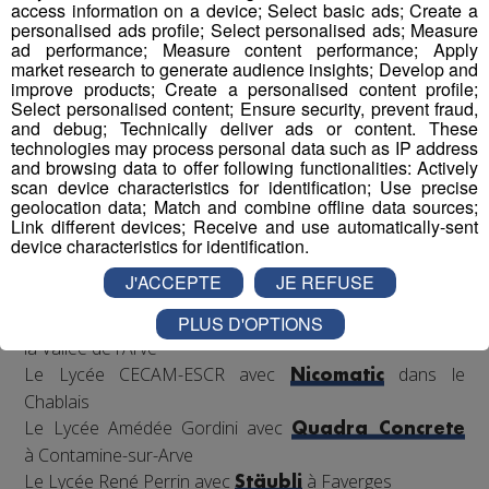
l’association,
et reconnue par la French Fab ; mais
access information on a device; Select basic ads; Create a
personalised ads profile; Select personalised ads; Measure
également
l’accompagnement de leurs entreprises
ad performance; Measure content performance; Apply
binômes,
présentes en école et en accueillant les
market research to generate audience insights; Develop and
classes pour visites, conseils et fabrication de pièces
improve products; Create a personalised content profile;
Select personalised content; Ensure security, prevent fraud,
nécessaires pour rendre le robot le plus performant
and debug; Technically deliver ads or content. These
possible en vue de la compétition.
technologies may process personal data such as IP address
and browsing data to offer following functionalities: Actively
scan device characteristics for identification; Use precise
geolocation data; Match and combine offline data sources;
Les binômes ?
Link different devices; Receive and use automatically-sent
4 établissements scolaires avec 4 entreprises
device characteristics for identification.
industrielles phrases de Haute-Savoie couvrant les 3
J'ACCEPTE
JE REFUSE
coins du territoire :
Le Lycée Charles Poncet avec le groupe
dans
PLUS D'OPTIONS
Bontaz
la Vallée de l'Arve
Le Lycée CECAM-ESCR avec
dans le
Nicomatic
Chablais
Le Lycée Amédée Gordini avec
Quadra Concrete
à Contamine-sur-Arve
Le Lycée René Perrin avec
à Faverges
Stäubli