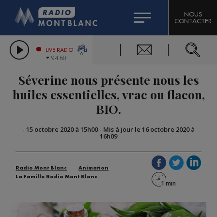
HOROSCOPE
CITIZEN MACHINERY
NOUS
CONTACTER
COMPAGNIE DU MONT-BLANC
LES CHRONIQUES DE L'EXPERT
GRAND MASSIF DOMAINES SKIABLES
LIVE RADIO
94.60
BORINI
Séverine nous présente nous les
BIGARD
huiles essentielles, vrac ou flacon,
BIO.
-
15 octobre 2020 à 15h00
-
Mis à jour le 16 octobre 2020 à
16h09
Radio Mont Blanc
Animation
La Famille Radio Mont Blanc