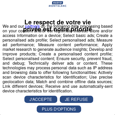
Le respect de votre vie
We and our
partners
do the following data processing based
privée est notre priorité
on your consent and/or our legitimate interest: Store and/or
access information on a device; Select basic ads; Create a
personalised ads profile; Select personalised ads; Measure
ad performance; Measure content performance; Apply
market research to generate audience insights; Develop and
improve products; Create a personalised content profile;
Select personalised content; Ensure security, prevent fraud,
and debug; Technically deliver ads or content. These
technologies may process personal data such as IP address
and browsing data to offer following functionalities: Actively
scan device characteristics for identification; Use precise
geolocation data; Match and combine offline data sources;
Link different devices; Receive and use automatically-sent
device characteristics for identification.
J'ACCEPTE
JE REFUSE
Partager sur Facebook
PLUS D'OPTIONS