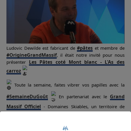
#pâtes
Ludovic Dewilde est fabricant de
et membre de
#OrigineGrandMassif
, il était notre invité pour nous
Les Pâtes coté Mont blanc - L'As des
présenter
carroz
Toute la semaine, faites vibrer vos papilles avec la
#SemaineDuGoût
Grand
En partenariat avec le
Massif Officiel
- Domaines Skiables, un territoire de
talents