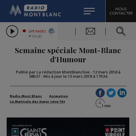
HOROSCOPE
CITIZEN MACHINERY
NOUS
CONTACTER
COMPAGNIE DU MONT-BLANC
LES CHRONIQUES DE L'EXPERT
GRAND MASSIF DOMAINES SKIABLES
LIVE RADIO
94.60
BORINI
Semaine spéciale Mont-Blanc
BIGARD
d'Humour
Publié par La rédaction Montblanclive
-
12 mars 2018 à
08h27
-
Mis à jour le 13 mars 2018 à 17h34
Radio Mont Blanc
Animation
La Matinale des Super Lève-Tôt