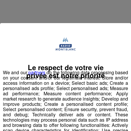
Jean-François Michelin est un
haut-savoyard
qui a
commencé par travailler en station de skis. Il a ensuite
accompagné l'inventeur du
saut à l'élastique
, AJ
Hackett, en Normandie, à Bali et en Nouvelle Zélande,
Le respect de votre vie
avec plus de
70 000 sauts
à son actif. Il a eu l'idée d'un
We and our
partners
do the following data processing based
privée est notre priorité
tremplin de saut à l'élastique
révolutionnaire en 2008
on your consent and/or our legitimate interest: Store and/or
access information on a device; Select basic ads; Create a
et a créé le
Bun J Ride
en 2009.
personalised ads profile; Select personalised ads; Measure
ad performance; Measure content performance; Apply
Bun J
Quoi ?
market research to generate audience insights; Develop and
Le nom
Bun J Ride
est inspiré de la prononciation
improve products; Create a personalised content profile;
Select personalised content; Ensure security, prevent fraud,
anglaise du
saut à l'élastique
("bungee" ou "bungy")
and debug; Technically deliver ads or content. These
auquel s'ajoute le "ride" du mouvement et de la liberté,
technologies may process personal data such as IP address
avec au milieu le "J" de Jeff, son inventeur.
and browsing data to offer following functionalities: Actively
scan device characteristics for identification; Use precise