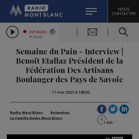
HOROSCOPE
CITIZEN MACHINERY
NOUS
CONTACTER
COMPAGNIE DU MONT-BLANC
LES CHRONIQUES DE L'EXPERT
GRAND MASSIF DOMAINES SKIABLES
LIVE RADIO
94.60
BORINI
Semaine du Pain - Interview |
BIGARD
Benoit Etallaz Président de la
Fédération Des Artisans
Boulanger des Pays de Savoie
-
17 mai 2023 à 18h03
Radio Mont Blanc
Animation
La Famille Radio Mont Blanc