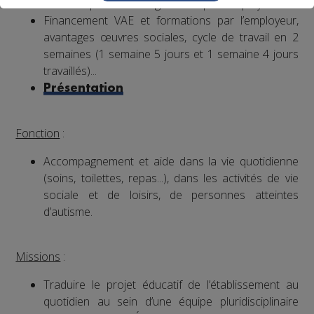
Mutuelle prise en charge à 90% par l’employeur
Financement VAE et formations par l’employeur,
avantages œuvres sociales, cycle de travail en 2
semaines (1 semaine 5 jours et 1 semaine 4 jours
travaillés)...
Présentation
Fonction
:
Accompagnement et aide dans la vie quotidienne
(soins, toilettes, repas...), dans les activités de vie
sociale et de loisirs, de personnes atteintes
d’autisme.
Missions
:
Traduire le projet éducatif de l’établissement au
quotidien au sein d’une équipe pluridisciplinaire