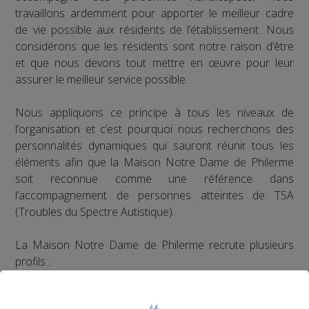
travaillons ardemment pour apporter le meilleur cadre
de vie possible aux résidents de l’établissement. Nous
considérons que les résidents sont notre raison d’être
et que nous devons tout mettre en œuvre pour leur
assurer le meilleur service possible.
Nous appliquons ce principe à tous les niveaux de
l’organisation et c’est pourquoi nous recherchons des
personnalités dynamiques qui sauront réunir tous les
éléments afin que la Maison Notre Dame de Philerme
soit reconnue comme une référence dans
l’accompagnement de personnes atteintes de TSA
(Troubles du Spectre Autistique).
La Maison Notre Dame de Philerme recrute plusieurs
profils :