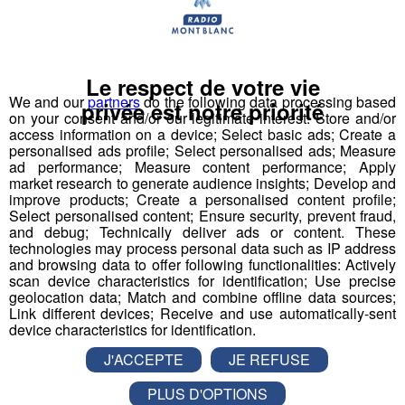
Le respect de votre vie
1 Accompagnant Éducatif et Social ou
We and our
partners
do the following data processing based
Aide Médico-Psychologique ou Aide-
privée est notre priorité
on your consent and/or our legitimate interest: Store and/or
Soignant diplômé ou faisant fonction
access information on a device; Select basic ads; Create a
personalised ads profile; Select personalised ads; Measure
Expérience dans le handicap souhaitée, débutant
ad performance; Measure content performance; Apply
accepté.
market research to generate audience insights; Develop and
improve products; Create a personalised content profile;
Autre diplôme accepté : Moniteur-Educateur.
Select personalised content; Ensure security, prevent fraud,
> poste à pourvoir dès que possible
and debug; Technically deliver ads or content. These
technologies may process personal data such as IP address
and browsing data to offer following functionalities: Actively
Conditions
:
scan device characteristics for identification; Use precise
geolocation data; Match and combine offline data sources;
CDI, 35h hebdomadaires, travail 1 weekend /2
Link different devices; Receive and use automatically-sent
(prime les dimanches travaillés)
device characteristics for identification.
Rémunération base conventionnelle CCN 1966,
J'ACCEPTE
JE REFUSE
salaire brut mensuel (indicatif de base, ancienneté
et diplôme pris en compte) : 2 000€
PLUS D'OPTIONS