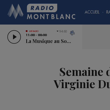
ACCUEIL
R
94.60
LIVE RADIO
11:00 - 00:00
La Musique au Sommet
Semaine d
Virginie D