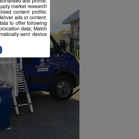
sonalised ads profile;
pply market research
sed content profile;
eliver ads or content.
ta to offer following
eolocation data; Match
atically-sent device