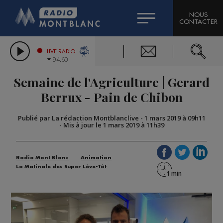
HOROSCOPE
CITIZEN MACHINERY
NOUS
CONTACTER
COMPAGNIE DU MONT-BLANC
LES CHRONIQUES DE L'EXPERT
GRAND MASSIF DOMAINES SKIABLES
LIVE RADIO
94.60
BORINI
Semaine de l'Agriculture | Gerard
BIGARD
Berrux - Pain de Chibon
Publié par La rédaction Montblanclive
-
1 mars 2019 à 09h11
-
Mis à jour le 1 mars 2019 à 11h39
Radio Mont Blanc
Animation
La Matinale des Super Lève-Tôt