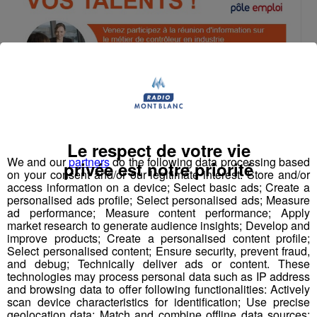
Le respect de votre vie
We and our
partners
do the following data processing based
privée est notre priorité
on your consent and/or our legitimate interest: Store and/or
access information on a device; Select basic ads; Create a
personalised ads profile; Select personalised ads; Measure
ad performance; Measure content performance; Apply
market research to generate audience insights; Develop and
improve products; Create a personalised content profile;
Select personalised content; Ensure security, prevent fraud,
and debug; Technically deliver ads or content. These
technologies may process personal data such as IP address
and browsing data to offer following functionalities: Actively
scan device characteristics for identification; Use precise
geolocation data; Match and combine offline data sources;