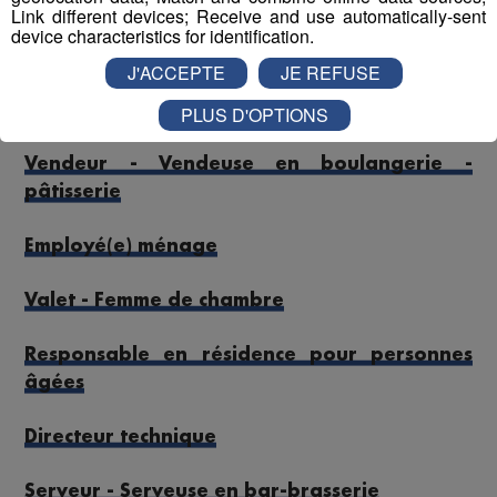
Link different devices; Receive and use automatically-sent
device characteristics for identification.
J'ACCEPTE
JE REFUSE
Serveur - Serveuse en restauration
PLUS D'OPTIONS
Vendeur - Vendeuse en boulangerie -
pâtisserie
Employé(e) ménage
Valet - Femme de chambre
Responsable en résidence pour personnes
âgées
Directeur technique
Serveur - Serveuse en bar-brasserie