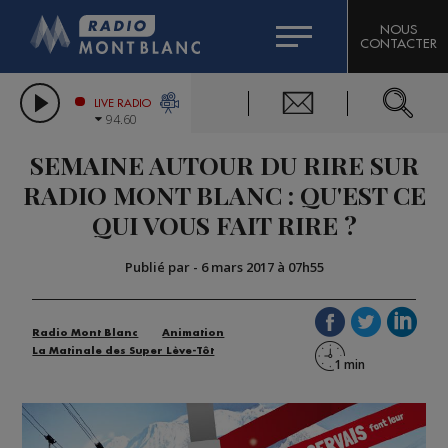
HOROSCOPE
CITIZEN MACHINERY
NOUS
CONTACTER
COMPAGNIE DU MONT-BLANC
LES CHRONIQUES DE L'EXPERT
GRAND MASSIF DOMAINES SKIABLES
LIVE RADIO
94.60
BORINI
SEMAINE AUTOUR DU RIRE SUR
BIGARD
RADIO MONT BLANC : QU'EST CE
QUI VOUS FAIT RIRE ?
Publié par
-
6 mars 2017 à 07h55
Radio Mont Blanc
Animation
La Matinale des Super Lève-Tôt