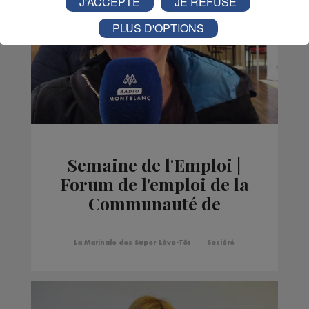
J'ACCEPTE
JE REFUSE
PLUS D'OPTIONS
Semaine de l'Emploi |
Forum de l'emploi de la
Communauté de
Communes Pays du
Mont-Blanc
La Matinale des Super Lève-Tôt
Société