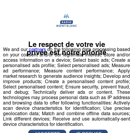
mp3
Partager sur Facebook
Le respect de votre vie
We and our
partners
do the following data processing based
privée est notre priorité
on your consent and/or our legitimate interest: Store and/or
Partager sur Twitter
access information on a device; Select basic ads; Create a
personalised ads profile; Select personalised ads; Measure
ad performance; Measure content performance; Apply
market research to generate audience insights; Develop and
improve products; Create a personalised content profile;
Select personalised content; Ensure security, prevent fraud,
and debug; Technically deliver ads or content. These
Vous en voulez encore ?
technologies may process personal data such as IP address
and browsing data to offer following functionalities: Actively
scan device characteristics for identification; Use precise
geolocation data; Match and combine offline data sources;
Link different devices; Receive and use automatically-sent
device characteristics for identification.