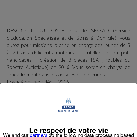
DESCRIPTIF DU POSTE Pour le SESSAD (Service
d'Education Spécialisée et de Soins à Domicile), vous
aurez pour missions la prise en charge des jeunes de 3
à 20 ans déficients moteurs ou intellectuel ou poli-
handicapés + création de 3 places TSA (Troubles du
Spectre Autistique) en 2016. Vous serez en charge de
l'encadrement dans les activités quotidiennes.
Poste à pourvoir début 2016.
MODE DE CONTACT
• NUMERO OFFRE POLE EMPLOI : 034YPGG
• NOM ENTREPRISE :
IME LE CLOS FLEURI
Le respect de votre vie
We and our
partners
do the following data processing based