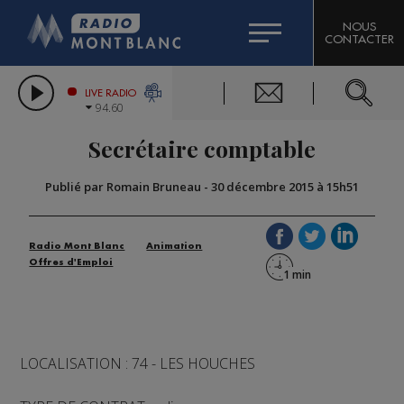
HOROSCOPE
CITIZEN MACHINERY
NOUS
CONTACTER
COMPAGNIE DU MONT-BLANC
LES CHRONIQUES DE L'EXPERT
GRAND MASSIF DOMAINES SKIABLES
LIVE RADIO
94.60
BORINI
Secrétaire comptable
BIGARD
Publié par Romain Bruneau
-
30 décembre 2015 à 15h51
Radio Mont Blanc
Animation
Offres d'Emploi
LOCALISATION : 74 - LES HOUCHES