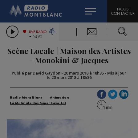
HOROSCOPE
CITIZEN MACHINERY
NOUS
CONTACTER
COMPAGNIE DU MONT-BLANC
LES CHRONIQUES DE L'EXPERT
GRAND MASSIF DOMAINES SKIABLES
LIVE RADIO
94.60
BORINI
Scène Locale | Maison des Artistes
BIGARD
- Monokini & Jacques
Publié par David Gaydon
-
20 mars 2018 à 18h35
-
Mis à jour
le 20 mars 2018 à 18h36
Radio Mont Blanc
Animation
La Matinale des Super Lève-Tôt