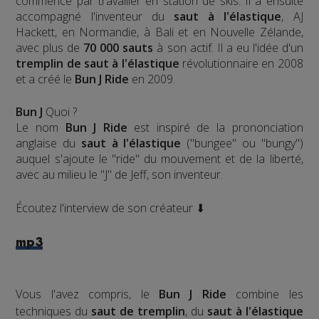
commencé par travailler en station de skis. Il a ensuite
accompagné l'inventeur du
saut à l'élastique
, AJ
Hackett, en Normandie, à Bali et en Nouvelle Zélande,
avec plus de
70 000 sauts
à son actif. Il a eu l'idée d'un
tremplin de saut à l'élastique
révolutionnaire en 2008
et a créé le
Bun J Ride
en 2009.
Bun J
Quoi ?
Le nom
Bun J Ride
est inspiré de la prononciation
anglaise du
saut à l'élastique
("bungee" ou "bungy")
auquel s'ajoute le "ride" du mouvement et de la liberté,
avec au milieu le "J" de Jeff, son inventeur.
Écoutez l'interview de son créateur ⬇
mp3
Vous l'avez compris, le
Bun J Ride
combine les
techniques du
saut de tremplin
, du
saut à l'élastique