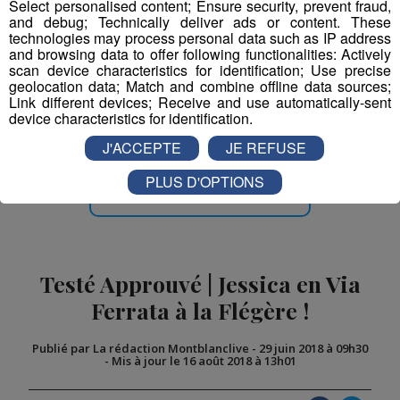
Select personalised content; Ensure security, prevent fraud,
and debug; Technically deliver ads or content. These
technologies may process personal data such as IP address
and browsing data to offer following functionalities: Actively
scan device characteristics for identification; Use precise
geolocation data; Match and combine offline data sources;
Link different devices; Receive and use automatically-sent
Partager sur Facebook
device characteristics for identification.
J'ACCEPTE
JE REFUSE
PLUS D'OPTIONS
Partager sur Twitter
Testé Approuvé | Jessica en Via
Ferrata à la Flégère !
Publié par La rédaction Montblanclive
-
29 juin 2018 à 09h30
-
Mis à jour le 16 août 2018 à 13h01