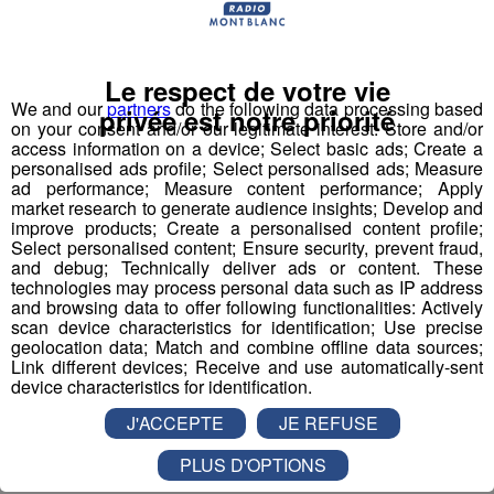
Le respect de votre vie
We and our
partners
do the following data processing based
privée est notre priorité
on your consent and/or our legitimate interest: Store and/or
access information on a device; Select basic ads; Create a
personalised ads profile; Select personalised ads; Measure
ad performance; Measure content performance; Apply
market research to generate audience insights; Develop and
improve products; Create a personalised content profile;
Select personalised content; Ensure security, prevent fraud,
and debug; Technically deliver ads or content. These
technologies may process personal data such as IP address
and browsing data to offer following functionalities: Actively
scan device characteristics for identification; Use precise
geolocation data; Match and combine offline data sources;
Link different devices; Receive and use automatically-sent
device characteristics for identification.
J'ACCEPTE
JE REFUSE
Partager sur Facebook
PLUS D'OPTIONS