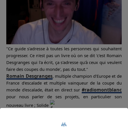
"Ce guide s'adresse à toutes les personnes qui souhaitent
progresser. Ce n'est pas un livre où on se dit 'c'est Romain
Desgranges qui l'a écrit, ça s'adresse qu'à ceux qui veulent
faire des coupes du monde', pas du tout."
Romain Desgranges
, multiple champion d'Europe et de
France d'escalade et multiple vainqueur de la coupe du
#radiomontblanc
monde d'escalade, était en direct sur
pour nous parler de ses projets, en particulier son
nouveau livre ; Solide
Rediffusion de l'interview du 3 novembre 2020