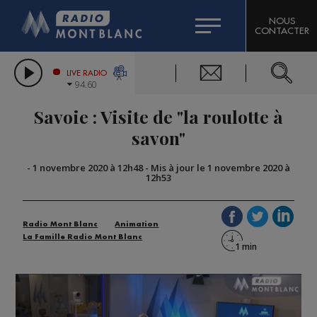
HOROSCOPE
CITIZEN MACHINERY
NOUS
CONTACTER
COMPAGNIE DU MONT-BLANC
LES CHRONIQUES DE L'EXPERT
GRAND MASSIF DOMAINES SKIABLES
LIVE RADIO
94.60
BORINI
Savoie : Visite de "la roulotte à
BIGARD
savon"
-
1 novembre 2020 à 12h48
-
Mis à jour le 1 novembre 2020 à
12h53
Radio Mont Blanc
Animation
La Famille Radio Mont Blanc