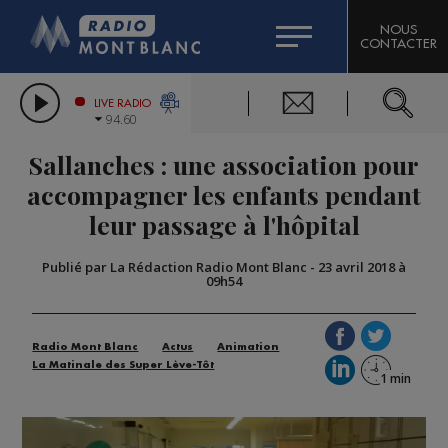
HOROSCOPE
CITIZEN MACHINERY
NOUS
CONTACTER
COMPAGNIE DU MONT-BLANC
LES CHRONIQUES DE L'EXPERT
GRAND MASSIF DOMAINES SKIABLES
LIVE RADIO
94.60
BORINI
Sallanches : une association pour
BIGARD
accompagner les enfants pendant
leur passage à l'hôpital
Publié par La Rédaction Radio Mont Blanc
-
23 avril 2018 à
09h54
Radio Mont Blanc
Actus
Animation
La Matinale des Super Lève-Tôt