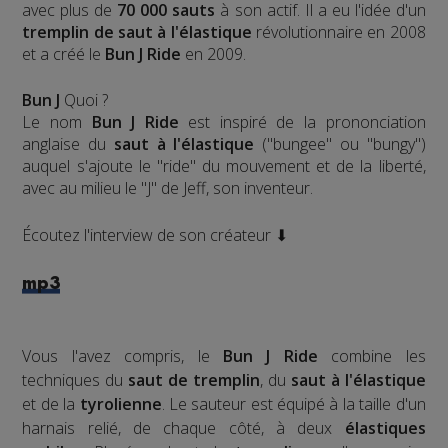
avec plus de
70 000 sauts
à son actif. Il a eu l'idée d'un
tremplin de saut à l'élastique
révolutionnaire en 2008
et a créé le
Bun J Ride
en 2009.
Bun J
Quoi ?
Le nom
Bun J Ride
est inspiré de la prononciation
anglaise du
saut à l'élastique
("bungee" ou "bungy")
auquel s'ajoute le "ride" du mouvement et de la liberté,
avec au milieu le "J" de Jeff, son inventeur.
Écoutez l'interview de son créateur ⬇
mp3
Vous l'avez compris, le
Bun J Ride
combine les
techniques du
saut de tremplin
, du
saut à l'élastique
et de la
tyrolienne
. Le sauteur est équipé à la taille d'un
harnais relié, de chaque côté, à deux
élastiques