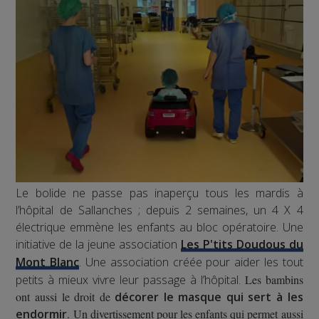
Le bolide ne passe pas inaperçu tous les mardis à
l’hôpital de Sallanches ; depuis 2 semaines, un 4 X 4
électrique emmène les enfants au bloc opératoire. Une
initiative de la jeune association
Les P'tits Doudous du
Mont Blanc
. Une association créée pour aider les tout
petits à mieux vivre leur passage à l’hôpital.
Les bambins
ont aussi le droit de
décorer le masque qui sert à les
endormir
. Un divertissement pour les enfants qui permet aussi