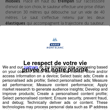
mobiles
. Placé en haut du
tremplin
sur l'accessoire
d'envol de son choix, le sauteur effectue une prise d'élan
d'environ 30 mètres qui débouche sur un vide de 40
mètres. Le saut s'effectue retenu par les deux
élastiques
qui accompagnent la trajectoire du sauteur.
Le système se bloque et une fois le sauteur stabilisé,
nous le redescendons en
tyrolienne
jusqu'au sol.
​Deux ans d'études, de tests, d'homologations,
d'agréments, de vérifications ont été nécessaires pour
obtenir l'autorisation d'ouverture au public du premier
Le respect de votre vie
tremplin de saut à l'élastique
au monde.
We and our
partners
do the following data processing based
privée est notre priorité
on your consent and/or our legitimate interest: Store and/or
access information on a device; Select basic ads; Create a
personalised ads profile; Select personalised ads; Measure
ad performance; Measure content performance; Apply
Pour la version hivernale, c'est un
saut à l'élastique
market research to generate audience insights; Develop and
!
en ski
improve products; Create a personalised content profile;
Select personalised content; Ensure security, prevent fraud,
and debug; Technically deliver ads or content. These
technologies may process personal data such as IP address