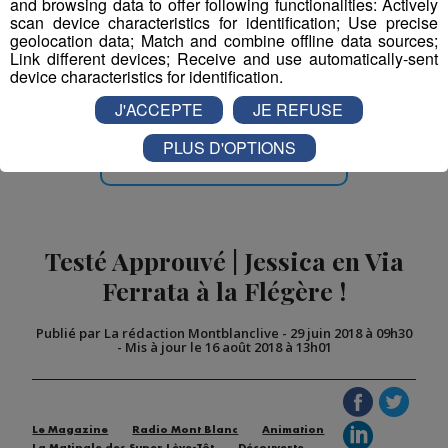
and browsing data to offer following functionalities: Actively
scan device characteristics for identification; Use precise
geolocation data; Match and combine offline data sources;
Link different devices; Receive and use automatically-sent
Partager sur Facebook
device characteristics for identification.
J'ACCEPTE
JE REFUSE
PLUS D'OPTIONS
Partager sur Twitter
Testé Approuvé | Jessica en Via
Ferrata à la Flégère !
Publié par La rédaction Montblanclive
-
29 juin 2018 à 09h30
-
Mis à jour le 16 août 2018 à 13h01
Le Magazine
Radio Mont Blanc
Animation