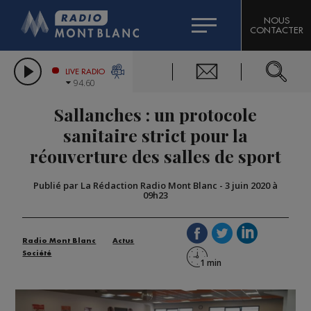
HOROSCOPE
CITIZEN MACHINERY
NOUS
CONTACTER
COMPAGNIE DU MONT-BLANC
LES CHRONIQUES DE L'EXPERT
GRAND MASSIF DOMAINES SKIABLES
LIVE RADIO
94.60
BORINI
Sallanches : un protocole
BIGARD
sanitaire strict pour la
réouverture des salles de sport
Publié par La Rédaction Radio Mont Blanc
-
3 juin 2020 à
09h23
Radio Mont Blanc
Actus
Société