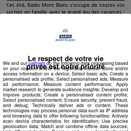
Cet été, Radio Mont Blanc s'occupe de toutes vos
sorties en famille, avec le grand jeu des vacances :
Déstination été !
Deux rendez-vous par jour, à 8h45 et 17h45 sur
Radio Mont Blanc !
Déstination été ! Une question...une destination !
Le respect de votre vie
We and our
partners
do the following data processing based
privée est notre priorité
on your consent and/or our legitimate interest: Store and/or
Nous vous poserons une question, a vous de faire le
access information on a device; Select basic ads; Create a
bon choix entre les 3 réponses pour repartir avec vos
personalised ads profile; Select personalised ads; Measure
entrées pour un maximum d'activités dans la région !
ad performance; Measure content performance; Apply
market research to generate audience insights; Develop and
improve products; Create a personalised content profile;
Inscription par téléphone toute la journée pour
Select personalised content; Ensure security, prevent fraud,
participer aux 2 tirages au sort par jour à 8h45 et 17h45.
and debug; Technically deliver ads or content. These
technologies may process personal data such as IP address
Appelez le standard au 04 50 58 24 09
and browsing data to offer following functionalities: Actively
scan device characteristics for identification; Use precise
Pour cette semaine on vous offre vos entrées pour vous
geolocation data; Match and combine offline data sources;