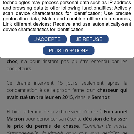
technologies may process personal data such as IP address
battue
au cours de laquelle s'est produit l'accident.
and browsing data to offer following functionalities: Actively
scan device characteristics for identification; Use precise
geolocation data; Match and combine offline data sources;
Link different devices; Receive and use automatically-sent
device characteristics for identification.
J'ACCEPTE
JE REFUSE
Une enquête a été ouverte pour
homicide involontaire
aggravé
.
PLUS D'OPTIONS
L’auteur du tir mortel, toujours
hospitalisé en état de
choc
, n’a pour l’instant pas pu être entendu par les
enquêteurs.
Ce drame intervient 15 jours seulement après la
condamnation à de la prison ferme d’un
chasseur qui
avait tué un traileur en 2015
, dans le
Semnoz
.
Et bien la femme de la victime vient d’écrire à
Emmanuel
Macron
pour dénoncer sa récente
décision de baisser
le prix du permis de chasse
.
"Combien de morts,
demande-t-elle, faudra-t-il pour que vous décidiez de