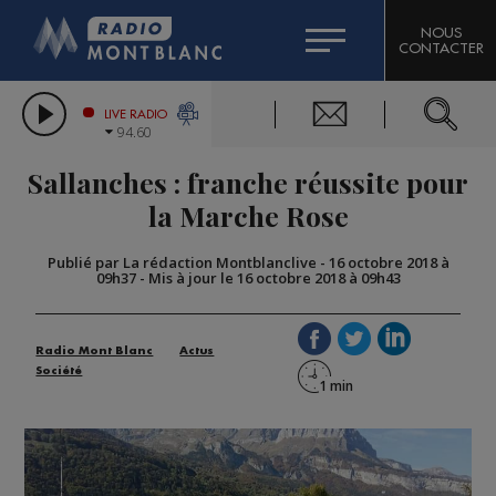
HOROSCOPE
CITIZEN MACHINERY
NOUS
CONTACTER
COMPAGNIE DU MONT-BLANC
LES CHRONIQUES DE L'EXPERT
GRAND MASSIF DOMAINES SKIABLES
LIVE RADIO
94.60
BORINI
Sallanches : franche réussite pour
BIGARD
la Marche Rose
Publié par La rédaction Montblanclive
-
16 octobre 2018 à
09h37
-
Mis à jour le 16 octobre 2018 à 09h43
Radio Mont Blanc
Actus
Société