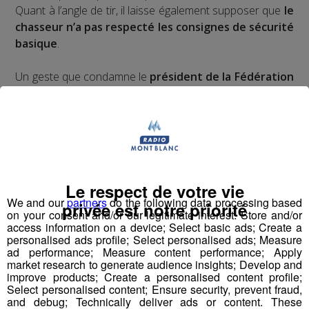
Quant à l’angle de tir, il laisse également supposer que
le
chasseur n’a pas respecté les consignes de sécurité
basique
.
Un geste que condamne le
président de la Fédération
des chasseurs de Haute-Savoie
, André Mugnier :
Le respect de votre vie
Cet accident intervient alors que les mesures de
We and our
partners
do the following data processing based
privée est notre priorité
on your consent and/or our legitimate interest: Store and/or
sécurité a été renforcée ces dernières années en
access information on a device; Select basic ads; Create a
personalised ads profile; Select personalised ads; Measure
Haute-Savoie
ad performance; Measure content performance; Apply
market research to generate audience insights; Develop and
improve products; Create a personalised content profile;
Mathieu Muffat,
président de l’Association
Select personalised content; Ensure security, prevent fraud,
Communale de Chasse Agréée
, qui a organisé la
and debug; Technically deliver ads or content. These