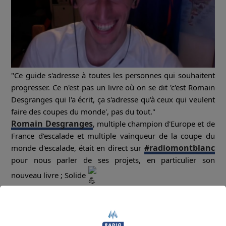
"Ce guide s'adresse à toutes les personnes qui souhaitent
progresser. Ce n'est pas un livre où on se dit 'c'est Romain
Desgranges qui l'a écrit, ça s'adresse qu'à ceux qui veulent
faire des coupes du monde', pas du tout."
Romain Desgranges
, multiple champion d'Europe et de
France d'escalade et multiple vainqueur de la coupe du
#radiomontblanc
monde d'escalade, était en direct sur
pour nous parler de ses projets, en particulier son
nouveau livre ; Solide
Rediffusion de l'interview du 3 novembre 2020