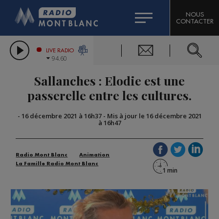
HOROSCOPE
CITIZEN MACHINERY
NOUS
CONTACTER
COMPAGNIE DU MONT-BLANC
LES CHRONIQUES DE L'EXPERT
GRAND MASSIF DOMAINES SKIABLES
LIVE RADIO
94.60
BORINI
Sallanches : Elodie est une
BIGARD
passerelle entre les cultures.
-
16 décembre 2021 à 16h37
-
Mis à jour le 16 décembre 2021
à 16h47
Radio Mont Blanc
Animation
La Famille Radio Mont Blanc