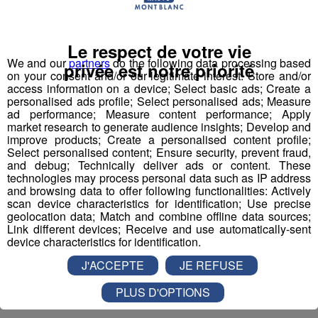
Le respect de votre vie
We and our
partners
do the following data processing based
privée est notre priorité
on your consent and/or our legitimate interest: Store and/or
access information on a device; Select basic ads; Create a
personalised ads profile; Select personalised ads; Measure
ad performance; Measure content performance; Apply
market research to generate audience insights; Develop and
improve products; Create a personalised content profile;
Select personalised content; Ensure security, prevent fraud,
and debug; Technically deliver ads or content. These
technologies may process personal data such as IP address
and browsing data to offer following functionalities: Actively
scan device characteristics for identification; Use precise
geolocation data; Match and combine offline data sources;
Link different devices; Receive and use automatically-sent
device characteristics for identification.
J'ACCEPTE
JE REFUSE
Partager sur Facebook
PLUS D'OPTIONS