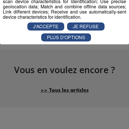
scan device characteristics for identification; Use precise
Partager sur Facebook
geolocation data; Match and combine offline data sources;
Link different devices; Receive and use automatically-sent
device characteristics for identification.
J'ACCEPTE
JE REFUSE
Partager sur Twitter
PLUS D'OPTIONS
Vous en voulez encore ?
>> Tous les articles