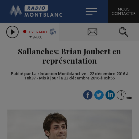
HOROSCOPE
CITIZEN MACHINERY
NOUS
CONTACTER
COMPAGNIE DU MONT-BLANC
LES CHRONIQUES DE L'EXPERT
GRAND MASSIF DOMAINES SKIABLES
LIVE RADIO
94.60
BORINI
Sallanches: Brian Joubert en
BIGARD
représentation
Publié par La rédaction Montblanclive
-
22 décembre 2016 à
18h37
-
Mis à jour le 23 décembre 2016 à 09h55