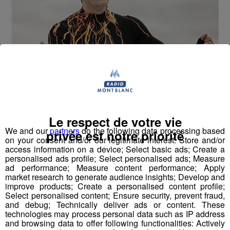
Il a été champion du monde de patinage artistique en
2007 à Tokyo, trois fois champion d’Europe mais aussi
octuple champion de France: Brian Joubert sera à la
Le respect de votre vie
patinoire de la Grenette de Sallanches ce vendredi 23
We and our
partners
do the following data processing based
privée est notre priorité
décembre à partir de 14h. Au programme: Exhibition,
on your consent and/or our legitimate interest: Store and/or
cours de patinage ou encore séance d'autographes:
access information on a device; Select basic ads; Create a
personalised ads profile; Select personalised ads; Measure
ad performance; Measure content performance; Apply
mp3
market research to generate audience insights; Develop and
improve products; Create a personalised content profile;
Select personalised content; Ensure security, prevent fraud,
and debug; Technically deliver ads or content. These
technologies may process personal data such as IP address
and browsing data to offer following functionalities: Actively